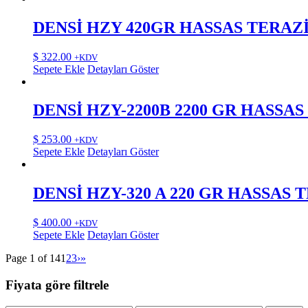
DENSİ HZY 420GR HASSAS TERAZ
$
322.00
+KDV
Sepete Ekle
Detayları Göster
DENSİ HZY-2200B 2200 GR HASSAS
$
253.00
+KDV
Sepete Ekle
Detayları Göster
DENSİ HZY-320 A 220 GR HASSAS 
$
400.00
+KDV
Sepete Ekle
Detayları Göster
Page 1 of 14
1
2
3
›
»
Fiyata göre filtrele