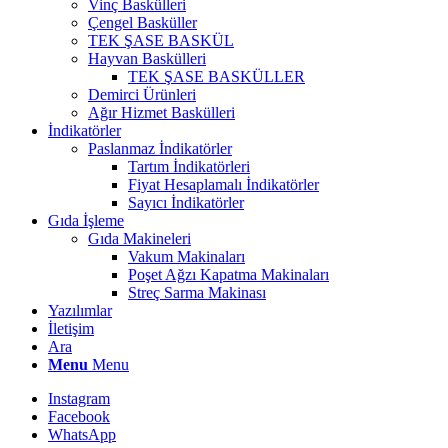
Vinç Baskülleri
Çengel Basküller
TEK ŞASE BASKÜL
Hayvan Baskülleri
TEK ŞASE BASKÜLLER
Demirci Ürünleri
Ağır Hizmet Baskülleri
İndikatörler
Paslanmaz İndikatörler
Tartım İndikatörleri
Fiyat Hesaplamalı İndikatörler
Sayıcı İndikatörler
Gıda İşleme
Gıda Makineleri
Vakum Makinaları
Poşet Ağzı Kapatma Makinaları
Streç Sarma Makinası
Yazılımlar
İletişim
Ara
Menu
Menu
Instagram
Facebook
WhatsApp