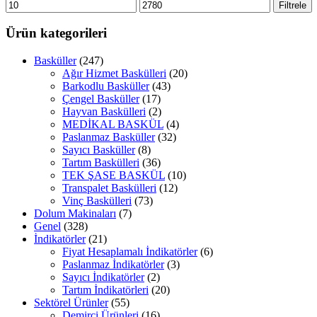
En
En
Filtrele
düşük
yüksek
fiyat
fiyat
Ürün kategorileri
Basküller
(247)
Ağır Hizmet Baskülleri
(20)
Barkodlu Basküller
(43)
Çengel Basküller
(17)
Hayvan Baskülleri
(2)
MEDİKAL BASKÜL
(4)
Paslanmaz Basküller
(32)
Sayıcı Basküller
(8)
Tartım Baskülleri
(36)
TEK ŞASE BASKÜL
(10)
Transpalet Baskülleri
(12)
Vinç Baskülleri
(73)
Dolum Makinaları
(7)
Genel
(328)
İndikatörler
(21)
Fiyat Hesaplamalı İndikatörler
(6)
Paslanmaz İndikatörler
(3)
Sayıcı İndikatörler
(2)
Tartım İndikatörleri
(20)
Sektörel Ürünler
(55)
Demirci Ürünleri
(16)