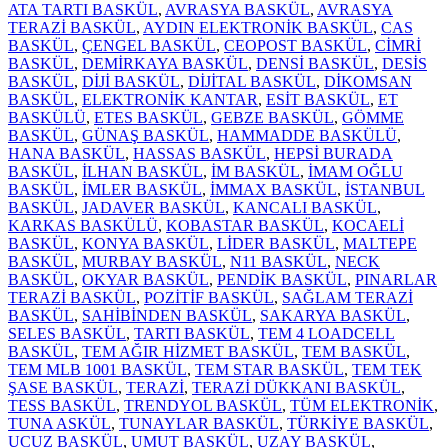
adet
ATA TARTI BASKÜL
,
AVRASYA BASKÜL
,
AVRASYA
TERAZİ BASKÜL
,
AYDIN ELEKTRONİK BASKÜL
,
CAS
BASKÜL
,
ÇENGEL BASKÜL
,
CEOPOST BASKÜL
,
CİMRİ
BASKÜL
,
DEMİRKAYA BASKÜL
,
DENSİ BASKÜL
,
DESİS
BASKÜL
,
DİJİ BASKÜL
,
DİJİTAL BASKÜL
,
DİKOMSAN
BASKÜL
,
ELEKTRONİK KANTAR
,
ESİT BASKÜL
,
ET
BASKÜLÜ
,
ETES BASKÜL
,
GEBZE BASKÜL
,
GÖMME
BASKÜL
,
GÜNAŞ BASKÜL
,
HAMMADDE BASKÜLÜ
,
HANA BASKÜL
,
HASSAS BASKÜL
,
HEPSİ BURADA
BASKÜL
,
İLHAN BASKÜL
,
İM BASKÜL
,
İMAM OĞLU
BASKÜL
,
İMLER BASKÜL
,
İMMAX BASKÜL
,
İSTANBUL
BASKÜL
,
JADAVER BASKÜL
,
KANCALI BASKÜL
,
KARKAS BASKÜLÜ
,
KOBASTAR BASKÜL
,
KOCAELİ
BASKÜL
,
KONYA BASKÜL
,
LİDER BASKÜL
,
MALTEPE
BASKÜL
,
MURBAY BASKÜL
,
N11 BASKÜL
,
NECK
BASKÜL
,
OKYAR BASKÜL
,
PENDİK BASKÜL
,
PINARLAR
TERAZİ BASKÜL
,
POZİTİF BASKÜL
,
SAĞLAM TERAZİ
BASKÜL
,
SAHİBİNDEN BASKÜL
,
SAKARYA BASKÜL
,
SELES BASKÜL
,
TARTI BASKÜL
,
TEM 4 LOADCELL
BASKÜL
,
TEM AĞIR HİZMET BASKÜL
,
TEM BASKÜL
,
TEM MLB 1001 BASKÜL
,
TEM STAR BASKÜL
,
TEM TEK
ŞASE BASKÜL
,
TERAZİ
,
TERAZİ DÜKKANI BASKÜL
,
TESS BASKÜL
,
TRENDYOL BASKÜL
,
TÜM ELEKTRONİK
,
TUNA ASKÜL
,
TUNAYLAR BASKÜL
,
TÜRKİYE BASKÜL
,
UCUZ BASKÜL
,
UMUT BASKÜL
,
UZAY BASKÜL
,