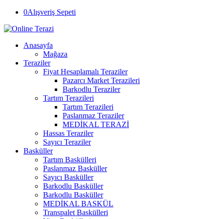
0
Alışveriş Sepeti
Anasayfa
Mağaza
Teraziler
Fiyat Hesaplamalı Teraziler
Pazarcı Market Terazileri
Barkodlu Teraziler
Tartım Terazileri
Tartım Terazileri
Paslanmaz Teraziler
MEDİKAL TERAZİ
Hassas Teraziler
Sayıcı Teraziler
Basküller
Tartım Baskülleri
Paslanmaz Basküller
Sayıcı Basküller
Barkodlu Basküller
Barkodlu Basküller
MEDİKAL BASKÜL
Transpalet Baskülleri