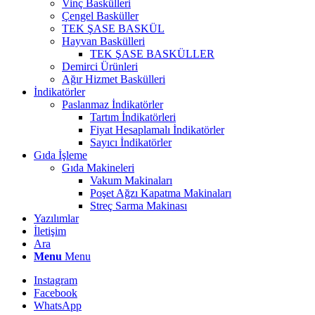
Vinç Baskülleri
Çengel Basküller
TEK ŞASE BASKÜL
Hayvan Baskülleri
TEK ŞASE BASKÜLLER
Demirci Ürünleri
Ağır Hizmet Baskülleri
İndikatörler
Paslanmaz İndikatörler
Tartım İndikatörleri
Fiyat Hesaplamalı İndikatörler
Sayıcı İndikatörler
Gıda İşleme
Gıda Makineleri
Vakum Makinaları
Poşet Ağzı Kapatma Makinaları
Streç Sarma Makinası
Yazılımlar
İletişim
Ara
Menu
Menu
Instagram
Facebook
WhatsApp