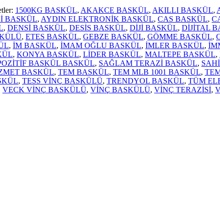
etler:
1500KG BASKÜL
,
AKAKCE BASKÜL
,
AKILLI BASKÜL
,
İ BASKÜL
,
AYDIN ELEKTRONİK BASKÜL
,
CAS BASKÜL
,
C
L
,
DENSİ BASKÜL
,
DESİS BASKÜL
,
DİJİ BASKÜL
,
DİJİTAL 
SKÜLÜ
,
ETES BASKÜL
,
GEBZE BASKÜL
,
GÖMME BASKÜL
,
ÜL
,
İM BASKÜL
,
İMAM OĞLU BASKÜL
,
İMLER BASKÜL
,
İM
KÜL
,
KONYA BASKÜL
,
LİDER BASKÜL
,
MALTEPE BASKÜL
,
POZİTİF BASKÜL BASKÜL
,
SAĞLAM TERAZİ BASKÜL
,
SAH
İZMET BASKÜL
,
TEM BASKÜL
,
TEM MLB 1001 BASKÜL
,
TEM
SKÜL
,
TESS VİNÇ BASKÜLÜ
,
TRENDYOL BASKÜL
,
TÜM EL
,
VECK VİNÇ BASKÜLÜ
,
VİNÇ BASKÜLÜ
,
VİNÇ TERAZİSİ
,