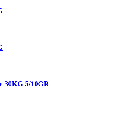
G
G
fe 30KG 5/10GR