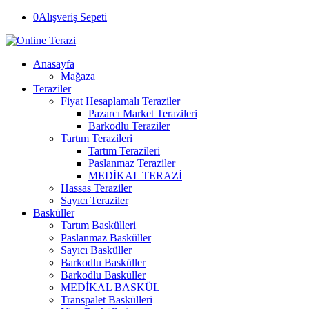
0
Alışveriş Sepeti
Anasayfa
Mağaza
Teraziler
Fiyat Hesaplamalı Teraziler
Pazarcı Market Terazileri
Barkodlu Teraziler
Tartım Terazileri
Tartım Terazileri
Paslanmaz Teraziler
MEDİKAL TERAZİ
Hassas Teraziler
Sayıcı Teraziler
Basküller
Tartım Baskülleri
Paslanmaz Basküller
Sayıcı Basküller
Barkodlu Basküller
Barkodlu Basküller
MEDİKAL BASKÜL
Transpalet Baskülleri