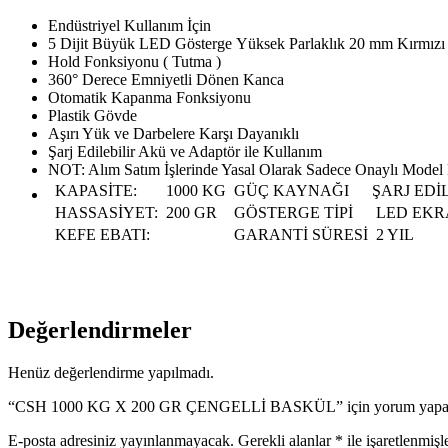
Endüstriyel Kullanım İçin
5 Dijit Büyük LED Gösterge Yüksek Parlaklık 20 mm Kırmızı
Hold Fonksiyonu ( Tutma )
360° Derece Emniyetli Dönen Kanca
Otomatik Kapanma Fonksiyonu
Plastik Gövde
Aşırı Yük ve Darbelere Karşı Dayanıklı
Şarj Edilebilir Akü ve Adaptör ile Kullanım
NOT: Alım Satım İşlerinde Yasal Olarak Sadece Onaylı Model Ku
KAPASİTE:
1000 KG
GÜÇ KAYNAĞI
ŞARJ EDİ
HASSASİYET:
200 GR
GÖSTERGE TİPİ
LED EKRA
KEFE EBATI:
GARANTİ SÜRESİ
2 YIL
Değerlendirmeler
Henüz değerlendirme yapılmadı.
“CSH 1000 KG X 200 GR ÇENGELLİ BASKÜL” için yorum yapan il
E-posta adresiniz yayınlanmayacak.
Gerekli alanlar
*
ile işaretlenmişl