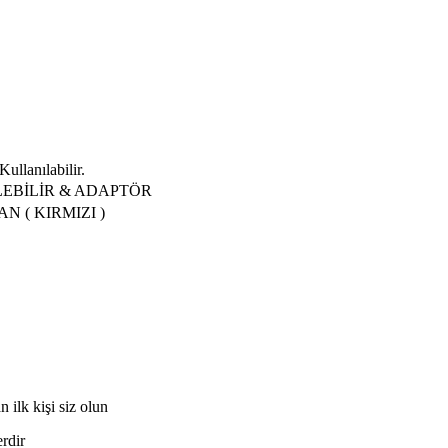
llanılabilir.
LEBİLİR & ADAPTÖR
N ( KIRMIZI )
k kişi siz olun
erdir