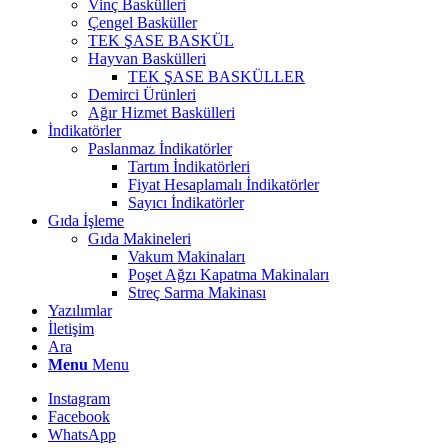
Vinç Baskülleri
Çengel Basküller
TEK ŞASE BASKÜL
Hayvan Baskülleri
TEK ŞASE BASKÜLLER
Demirci Ürünleri
Ağır Hizmet Baskülleri
İndikatörler
Paslanmaz İndikatörler
Tartım İndikatörleri
Fiyat Hesaplamalı İndikatörler
Sayıcı İndikatörler
Gıda İşleme
Gıda Makineleri
Vakum Makinaları
Poşet Ağzı Kapatma Makinaları
Streç Sarma Makinası
Yazılımlar
İletişim
Ara
Menu
Menu
Instagram
Facebook
WhatsApp