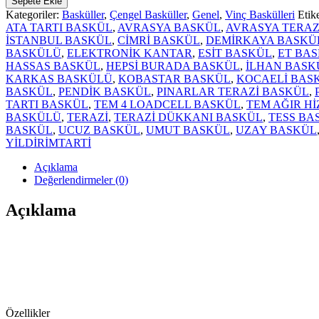
Sepete Ekle
KG
Kategoriler:
Basküller
,
Çengel Basküller
,
Genel
,
Vinç Baskülleri
Etik
X
ATA TARTI BASKÜL
,
AVRASYA BASKÜL
,
AVRASYA TERAZ
200
İSTANBUL BASKÜL
,
CİMRİ BASKÜL
,
DEMİRKAYA BASKÜ
GR
BASKÜLÜ
,
ELEKTRONİK KANTAR
,
ESİT BASKÜL
,
ET BA
ÇENGELLİ
HASSAS BASKÜL
,
HEPSİ BURADA BASKÜL
,
İLHAN BASK
BASKÜL
KARKAS BASKÜLÜ
,
KOBASTAR BASKÜL
,
KOCAELİ BAS
adet
BASKÜL
,
PENDİK BASKÜL
,
PINARLAR TERAZİ BASKÜL
,
TARTI BASKÜL
,
TEM 4 LOADCELL BASKÜL
,
TEM AĞIR H
BASKÜLÜ
,
TERAZİ
,
TERAZİ DÜKKANI BASKÜL
,
TESS BA
BASKÜL
,
UCUZ BASKÜL
,
UMUT BASKÜL
,
UZAY BASKÜL
YİLDİRİMTARTİ
Açıklama
Değerlendirmeler (0)
Açıklama
Özellikler