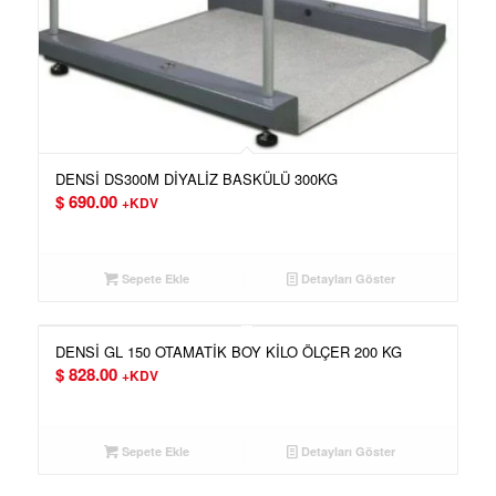
DENSİ DS300M DİYALİZ BASKÜLÜ 300KG
$
690.00
+KDV
Sepete Ekle
Detayları Göster
DENSİ GL 150 OTAMATİK BOY KİLO ÖLÇER 200 KG
$
828.00
+KDV
Sepete Ekle
Detayları Göster