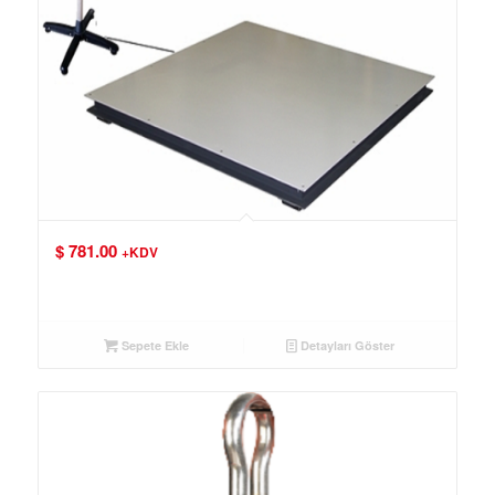
$
781.00
+KDV
Sepete Ekle
Detayları Göster