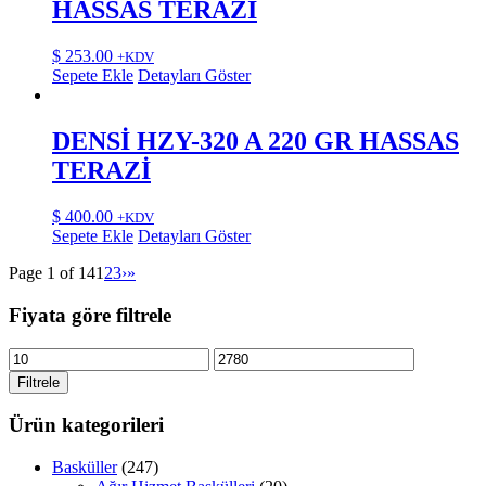
HASSAS TERAZİ
$
253.00
+KDV
Sepete Ekle
Detayları Göster
DENSİ HZY-320 A 220 GR HASSAS
TERAZİ
$
400.00
+KDV
Sepete Ekle
Detayları Göster
Page 1 of 14
1
2
3
›
»
Fiyata göre filtrele
En
En
düşük
yüksek
Filtrele
fiyat
fiyat
Ürün kategorileri
Basküller
(247)