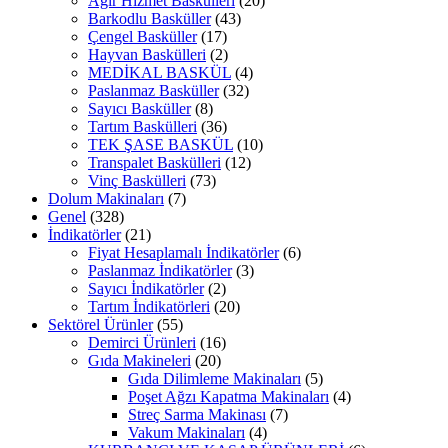
Ağır Hizmet Baskülleri
(20)
Barkodlu Basküller
(43)
Çengel Basküller
(17)
Hayvan Baskülleri
(2)
MEDİKAL BASKÜL
(4)
Paslanmaz Basküller
(32)
Sayıcı Basküller
(8)
Tartım Baskülleri
(36)
TEK ŞASE BASKÜL
(10)
Transpalet Baskülleri
(12)
Vinç Baskülleri
(73)
Dolum Makinaları
(7)
Genel
(328)
İndikatörler
(21)
Fiyat Hesaplamalı İndikatörler
(6)
Paslanmaz İndikatörler
(3)
Sayıcı İndikatörler
(2)
Tartım İndikatörleri
(20)
Sektörel Ürünler
(55)
Demirci Ürünleri
(16)
Gıda Makineleri
(20)
Gıda Dilimleme Makinaları
(5)
Poşet Ağzı Kapatma Makinaları
(4)
Streç Sarma Makinası
(7)
Vakum Makinaları
(4)