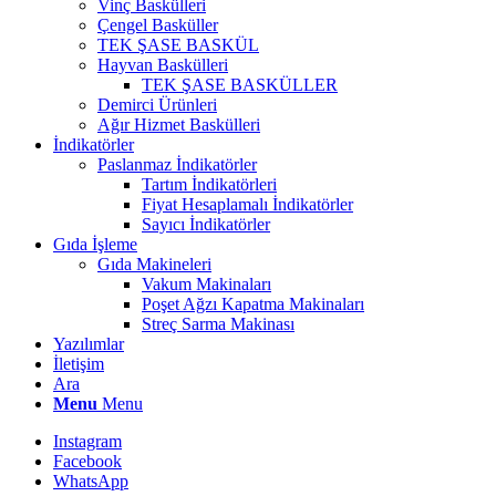
Vinç Baskülleri
Çengel Basküller
TEK ŞASE BASKÜL
Hayvan Baskülleri
TEK ŞASE BASKÜLLER
Demirci Ürünleri
Ağır Hizmet Baskülleri
İndikatörler
Paslanmaz İndikatörler
Tartım İndikatörleri
Fiyat Hesaplamalı İndikatörler
Sayıcı İndikatörler
Gıda İşleme
Gıda Makineleri
Vakum Makinaları
Poşet Ağzı Kapatma Makinaları
Streç Sarma Makinası
Yazılımlar
İletişim
Ara
Menu
Menu
Instagram
Facebook
WhatsApp