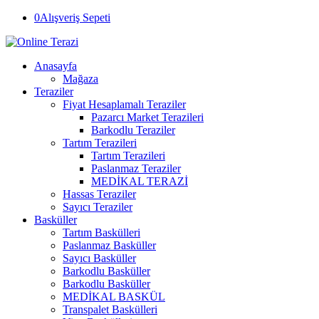
0
Alışveriş Sepeti
Anasayfa
Mağaza
Teraziler
Fiyat Hesaplamalı Teraziler
Pazarcı Market Terazileri
Barkodlu Teraziler
Tartım Terazileri
Tartım Terazileri
Paslanmaz Teraziler
MEDİKAL TERAZİ
Hassas Teraziler
Sayıcı Teraziler
Basküller
Tartım Baskülleri
Paslanmaz Basküller
Sayıcı Basküller
Barkodlu Basküller
Barkodlu Basküller
MEDİKAL BASKÜL
Transpalet Baskülleri