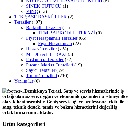
KURBANCI VE KASAP ÜRÜNLERİ
(6)
SİNEK TUTUCU
(1)
VİNÇ
(12)
TEK ŞASE BASKÜLLER
(2)
Teraziler
(407)
Barkodlu Teraziler
(11)
TEM BARKODLU TERAZİ
(0)
Fiyat Hesaplamalı Teraziler
(66)
Fiyat Hesaplamalı
(22)
Hassas Teraziler
(224)
MEDİKAL TERAZİ
(3)
Paslanmaz Teraziler
(22)
Pazarcı Market Terazileri
(19)
Sayıcı Teraziler
(59)
Tartım Terazileri
(210)
Yazılımlar
(0)
Demirkaya Terazi, Satış ve servis hizmetlerinde iş
ortağı olan sizlere, uygun ve ekonomik çözümleri üretmeyi ilke
olarak benimsemiştir. Geniş servis ağı ve profesyonel ekibi ile
satış, teknik destek, tamir ve bakım hizmetlerini değerli iş
ortaklarına sunmaktadır.
Ürün kategorileri