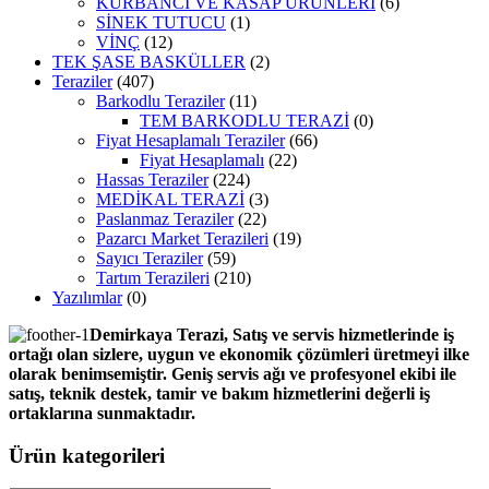
KURBANCI VE KASAP ÜRÜNLERİ
(6)
SİNEK TUTUCU
(1)
VİNÇ
(12)
TEK ŞASE BASKÜLLER
(2)
Teraziler
(407)
Barkodlu Teraziler
(11)
TEM BARKODLU TERAZİ
(0)
Fiyat Hesaplamalı Teraziler
(66)
Fiyat Hesaplamalı
(22)
Hassas Teraziler
(224)
MEDİKAL TERAZİ
(3)
Paslanmaz Teraziler
(22)
Pazarcı Market Terazileri
(19)
Sayıcı Teraziler
(59)
Tartım Terazileri
(210)
Yazılımlar
(0)
Demirkaya Terazi, Satış ve servis hizmetlerinde iş
ortağı olan sizlere, uygun ve ekonomik çözümleri üretmeyi ilke
olarak benimsemiştir. Geniş servis ağı ve profesyonel ekibi ile
satış, teknik destek, tamir ve bakım hizmetlerini değerli iş
ortaklarına sunmaktadır.
Ürün kategorileri