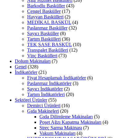
Ağır Hizmet Baskülleri
(20)
Barkodlu Basküller
(43)
Çengel Basküller
(17)
Hayvan Baskülleri
(2)
MEDİKAL BASKÜL
(4)
Paslanmaz Basküller
(32)
Sayıcı Basküller
(8)
Tartım Baskülleri
(36)
TEK ŞASE BASKÜL
(10)
Transpalet Baskülleri
(12)
Vinç Baskülleri
(73)
Dolum Makinaları
(7)
Genel
(328)
İndikatörler
(21)
Fiyat Hesaplamalı İndikatörler
(6)
Paslanmaz İndikatörler
(3)
Sayıcı İndikatörler
(2)
Tartım İndikatörleri
(20)
Sektörel Ürünler
(55)
Demirci Ürünleri
(16)
Gıda Makineleri
(20)
Gıda Dilimleme Makinaları
(5)
Poşet Ağzı Kapatma Makinaları
(4)
Streç Sarma Makinası
(7)
Vakum Makinaları
(4)