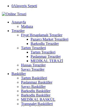
0
Alışveriş Sepeti
Anasayfa
Mağaza
Teraziler
Fiyat Hesaplamalı Teraziler
Pazarcı Market Terazileri
Barkodlu Teraziler
Tartım Terazileri
Tartım Terazileri
Paslanmaz Teraziler
MEDİKAL TERAZİ
Hassas Teraziler
Sayıcı Teraziler
Basküller
Tartım Baskülleri
Paslanmaz Basküller
Sayıcı Basküller
Barkodlu Basküller
Barkodlu Basküller
MEDİKAL BASKÜL
Transpalet Baskülleri