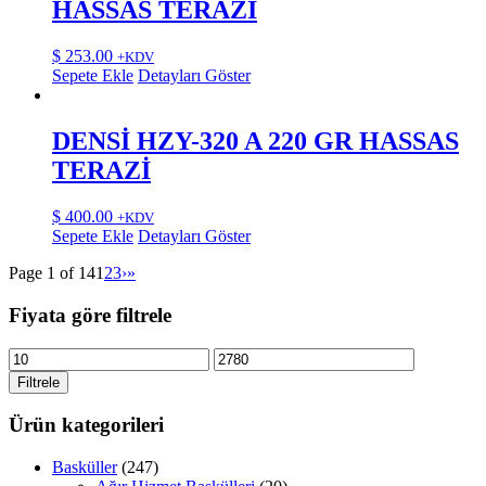
HASSAS TERAZİ
$
253.00
+KDV
Sepete Ekle
Detayları Göster
DENSİ HZY-320 A 220 GR HASSAS
TERAZİ
$
400.00
+KDV
Sepete Ekle
Detayları Göster
Page 1 of 14
1
2
3
›
»
Fiyata göre filtrele
En
En
düşük
yüksek
Filtrele
fiyat
fiyat
Ürün kategorileri
Basküller
(247)