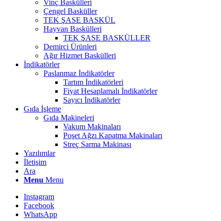
Vinç Baskülleri
Çengel Basküller
TEK ŞASE BASKÜL
Hayvan Baskülleri
TEK ŞASE BASKÜLLER
Demirci Ürünleri
Ağır Hizmet Baskülleri
İndikatörler
Paslanmaz İndikatörler
Tartım İndikatörleri
Fiyat Hesaplamalı İndikatörler
Sayıcı İndikatörler
Gıda İşleme
Gıda Makineleri
Vakum Makinaları
Poşet Ağzı Kapatma Makinaları
Streç Sarma Makinası
Yazılımlar
İletişim
Ara
Menu
Menu
Instagram
Facebook
WhatsApp