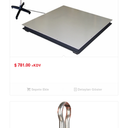
$
781.00
+KDV
Sepete Ekle
Detayları Göster