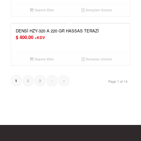
Sepete Ekle
Detayları Göster
DENSİ HZY-320 A 220 GR HASSAS TERAZİ
$
400.00
+KDV
Sepete Ekle
Detayları Göster
2
3
›
»
1
Page 1 of 14