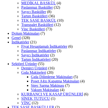
MEDİKAL BASKÜL
(4)
Paslanmaz Basküller
(32)
Sayıcı Basküller
(8)
Tartım Baskülleri
(36)
TEK ŞASE BASKÜL
(10)
Transpalet Baskülleri
(12)
Vinç Baskülleri
(73)
Dolum Makinaları
(7)
Genel
(328)
İndikatörler
(21)
Fiyat Hesaplamalı İndikatörler
(6)
Paslanmaz İndikatörler
(3)
Sayıcı İndikatörler
(2)
Tartım İndikatörleri
(20)
Sektörel Ürünler
(55)
Demirci Ürünleri
(16)
Gıda Makineleri
(20)
Gıda Dilimleme Makinaları
(5)
Poşet Ağzı Kapatma Makinaları
(4)
Streç Sarma Makinası
(7)
Vakum Makinaları
(4)
KURBANCI VE KASAP ÜRÜNLERİ
(6)
SİNEK TUTUCU
(1)
VİNÇ
(12)
TEK ŞASE BASKÜLLER
(2)