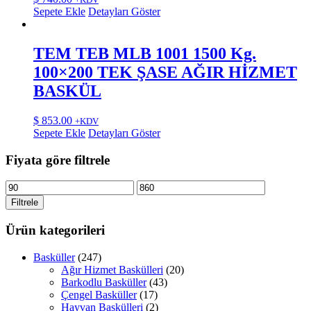
Sepete Ekle
Detayları Göster
TEM TEB MLB 1001 1500 Kg.
100×200 TEK ŞASE AĞIR HİZMET
BASKÜL
$
853.00
+KDV
Sepete Ekle
Detayları Göster
Fiyata göre filtrele
En
En
düşük
yüksek
Filtrele
fiyat
fiyat
Ürün kategorileri
Basküller
(247)
Ağır Hizmet Baskülleri
(20)
Barkodlu Basküller
(43)
Çengel Basküller
(17)
Hayvan Baskülleri
(2)