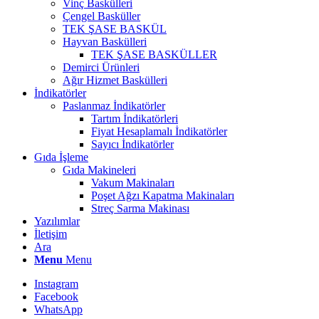
Vinç Baskülleri
Çengel Basküller
TEK ŞASE BASKÜL
Hayvan Baskülleri
TEK ŞASE BASKÜLLER
Demirci Ürünleri
Ağır Hizmet Baskülleri
İndikatörler
Paslanmaz İndikatörler
Tartım İndikatörleri
Fiyat Hesaplamalı İndikatörler
Sayıcı İndikatörler
Gıda İşleme
Gıda Makineleri
Vakum Makinaları
Poşet Ağzı Kapatma Makinaları
Streç Sarma Makinası
Yazılımlar
İletişim
Ara
Menu
Menu
Instagram
Facebook
WhatsApp