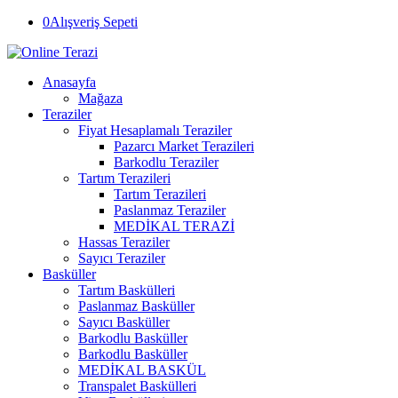
0
Alışveriş Sepeti
Anasayfa
Mağaza
Teraziler
Fiyat Hesaplamalı Teraziler
Pazarcı Market Terazileri
Barkodlu Teraziler
Tartım Terazileri
Tartım Terazileri
Paslanmaz Teraziler
MEDİKAL TERAZİ
Hassas Teraziler
Sayıcı Teraziler
Basküller
Tartım Baskülleri
Paslanmaz Basküller
Sayıcı Basküller
Barkodlu Basküller
Barkodlu Basküller
MEDİKAL BASKÜL
Transpalet Baskülleri