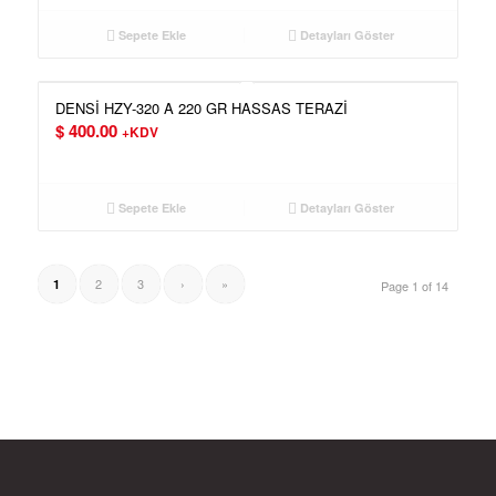
Sepete Ekle
Detayları Göster
DENSİ HZY-320 A 220 GR HASSAS TERAZİ
$
400.00
+KDV
Sepete Ekle
Detayları Göster
2
3
›
»
1
Page 1 of 14