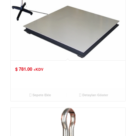
$
781.00
+KDV
Sepete Ekle
Detayları Göster