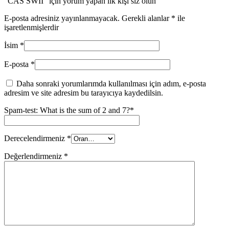
“CAS SWII” için yorum yapan ilk kişi siz olun
E-posta adresiniz yayınlanmayacak.
Gerekli alanlar
*
ile
işaretlenmişlerdir
İsim
*
E-posta
*
Daha sonraki yorumlarımda kullanılması için adım, e-posta
adresim ve site adresim bu tarayıcıya kaydedilsin.
Spam-test: What is the sum of 2 and 7?*
Derecelendirmeniz
*
Değerlendirmeniz
*