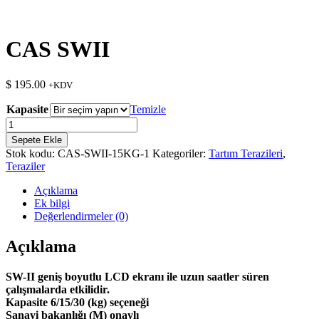
CAS SWII
$
195.00
+KDV
Kapasite
Temizle
CAS
SWII
Sepete Ekle
adet
Stok kodu:
CAS-SWII-15KG-1
Kategoriler:
Tartım Terazileri
,
Teraziler
Açıklama
Ek bilgi
Değerlendirmeler (0)
Açıklama
SW-II geniş boyutlu LCD ekranı ile uzun saatler süren
çalışmalarda etkilidir.
Kapasite 6/15/30 (kg) seçeneği
Sanayi bakanlığı (M) onaylı