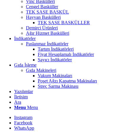
Vinç Baskülleri
Çengel Basküller
TEK ŞASE BASKÜL
Hayvan Baskülleri
TEK ŞASE BASKÜLLER
Demirci Ürünleri
Ağır Hizmet Baskülleri
İndikatörler
Paslanmaz İndikatörler
Tartım İndikatörleri
Fiyat Hesaplamalı İndikatörler
Sayıcı İndikatörler
Gıda İşleme
Gıda Makineleri
Vakum Makinaları
Poşet Ağzı Kapatma Makinaları
Streç Sarma Makinası
Yazılımlar
İletişim
Ara
Menu
Menu
Instagram
Facebook
WhatsApp