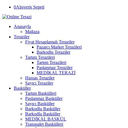
0
Alışveriş Sepeti
Anasayfa
Mağaza
Teraziler
Fiyat Hesaplamalı Teraziler
Pazarcı Market Terazileri
Barkodlu Teraziler
Tartım Terazileri
Tartım Terazileri
Paslanmaz Teraziler
MEDİKAL TERAZİ
Hassas Teraziler
Sayıcı Teraziler
Basküller
Tartım Baskülleri
Paslanmaz Basküller
Sayıcı Basküller
Barkodlu Basküller
Barkodlu Basküller
MEDİKAL BASKÜL
Transpalet Baskülleri