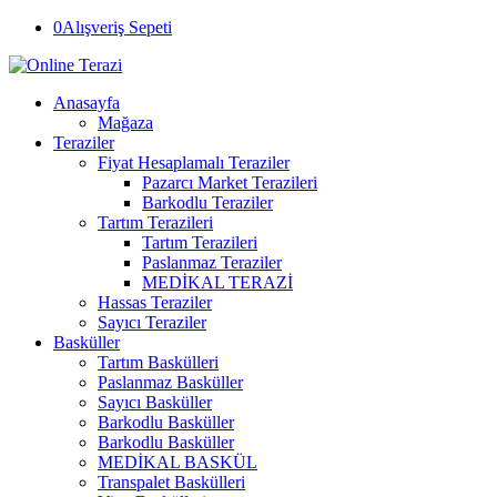
0
Alışveriş Sepeti
Anasayfa
Mağaza
Teraziler
Fiyat Hesaplamalı Teraziler
Pazarcı Market Terazileri
Barkodlu Teraziler
Tartım Terazileri
Tartım Terazileri
Paslanmaz Teraziler
MEDİKAL TERAZİ
Hassas Teraziler
Sayıcı Teraziler
Basküller
Tartım Baskülleri
Paslanmaz Basküller
Sayıcı Basküller
Barkodlu Basküller
Barkodlu Basküller
MEDİKAL BASKÜL
Transpalet Baskülleri