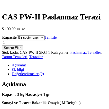
CAS PW-II Paslanmaz Terazi
$
190.00
+KDV
Kapasite
Temizle
CAS
PW-
Sepete Ekle
II
Stok kodu:
CAS-PW-II-5KG-1
Kategoriler:
Paslanmaz Teraziler
,
Paslanmaz
Tartım Terazileri
,
Teraziler
Terazi
adet
Açıklama
Ek bilgi
Değerlendirmeler (0)
Açıklama
Kapasite 5 kg Hassasiyet 1 gr
Sanayi ve Ticaret Bakanlık Onaylı ( M Belgeli )