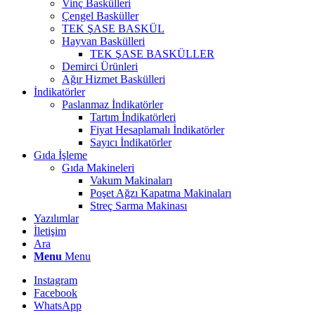
Vinç Baskülleri
Çengel Basküller
TEK ŞASE BASKÜL
Hayvan Baskülleri
TEK ŞASE BASKÜLLER
Demirci Ürünleri
Ağır Hizmet Baskülleri
İndikatörler
Paslanmaz İndikatörler
Tartım İndikatörleri
Fiyat Hesaplamalı İndikatörler
Sayıcı İndikatörler
Gıda İşleme
Gıda Makineleri
Vakum Makinaları
Poşet Ağzı Kapatma Makinaları
Streç Sarma Makinası
Yazılımlar
İletişim
Ara
Menu
Menu
Instagram
Facebook
WhatsApp