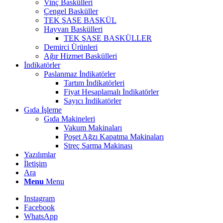
Vinç Baskülleri
Çengel Basküller
TEK ŞASE BASKÜL
Hayvan Baskülleri
TEK ŞASE BASKÜLLER
Demirci Ürünleri
Ağır Hizmet Baskülleri
İndikatörler
Paslanmaz İndikatörler
Tartım İndikatörleri
Fiyat Hesaplamalı İndikatörler
Sayıcı İndikatörler
Gıda İşleme
Gıda Makineleri
Vakum Makinaları
Poşet Ağzı Kapatma Makinaları
Streç Sarma Makinası
Yazılımlar
İletişim
Ara
Menu
Menu
Instagram
Facebook
WhatsApp