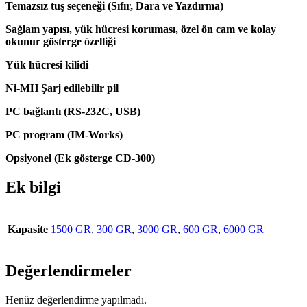
Temazsız tuş seçeneği (Sıfır, Dara ve Yazdırma)
Sağlam yapısı, yük hücresi koruması, özel ön cam ve kolay
okunur gösterge özelliği
Yük hücresi kilidi
Ni-MH Şarj edilebilir pil
PC bağlantı (RS-232C, USB)
PC program (IM-Works)
Opsiyonel (Ek gösterge CD-300)
Ek bilgi
Kapasite
1500 GR
,
300 GR
,
3000 GR
,
600 GR
,
6000 GR
Değerlendirmeler
Henüz değerlendirme yapılmadı.