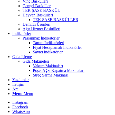
Vinç Baskülleri
Çengel Basküller
TEK ŞASE BASKÜL
Hayvan Baskülleri
TEK ŞASE BASKÜLLER
Demirci Ürünleri
Ağır Hizmet Baskülleri
İndikatörler
Paslanmaz İndikatörler
Tartım İndikatörleri
Fiyat Hesaplamalı İndikatörler
Sayıcı İndikatörler
Gıda İşleme
Gıda Makineleri
Vakum Makinaları
Poşet Ağzı Kapatma Makinaları
Streç Sarma Makinası
Yazılımlar
İletişim
Ara
Menu
Menu
Instagram
Facebook
WhatsApp