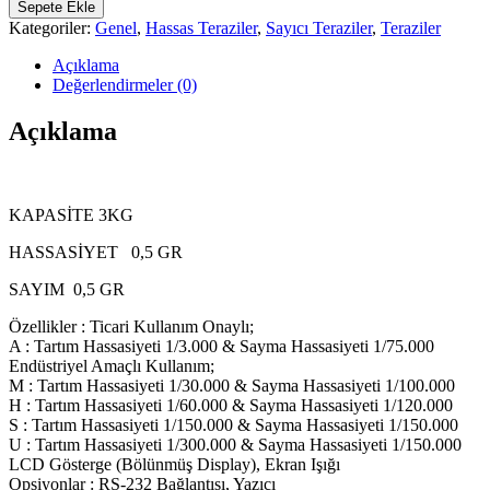
QC-
Sepete Ekle
A
Kategoriler:
Genel
,
Hassas Teraziler
,
Sayıcı Teraziler
,
Teraziler
3KG
SAYICI
Açıklama
TERAZİ
Değerlendirmeler (0)
ONAYLI
adet
Açıklama
KAPASİTE 3KG
HASSASİYET 0,5 GR
SAYIM 0,5 GR
Özellikler : Ticari Kullanım Onaylı;
A : Tartım Hassasiyeti 1/3.000 & Sayma Hassasiyeti 1/75.000
Endüstriyel Amaçlı Kullanım;
M : Tartım Hassasiyeti 1/30.000 & Sayma Hassasiyeti 1/100.000
H : Tartım Hassasiyeti 1/60.000 & Sayma Hassasiyeti 1/120.000
S : Tartım Hassasiyeti 1/150.000 & Sayma Hassasiyeti 1/150.000
U : Tartım Hassasiyeti 1/300.000 & Sayma Hassasiyeti 1/150.000
LCD Gösterge (Bölünmüş Display), Ekran Işığı
Opsiyonlar : RS-232 Bağlantısı, Yazıcı