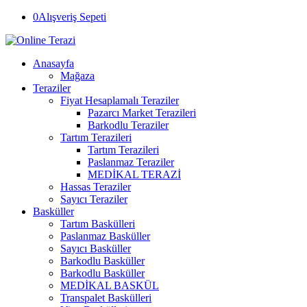
0
Alışveriş Sepeti
Anasayfa
Mağaza
Teraziler
Fiyat Hesaplamalı Teraziler
Pazarcı Market Terazileri
Barkodlu Teraziler
Tartım Terazileri
Tartım Terazileri
Paslanmaz Teraziler
MEDİKAL TERAZİ
Hassas Teraziler
Sayıcı Teraziler
Basküller
Tartım Baskülleri
Paslanmaz Basküller
Sayıcı Basküller
Barkodlu Basküller
Barkodlu Basküller
MEDİKAL BASKÜL
Transpalet Baskülleri