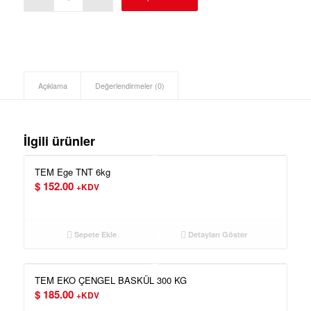
Açıklama
Değerlendirmeler (0)
İlgili ürünler
TEM Ege TNT 6kg
$
152.00
+KDV
Sepete Ekle
Detayları Göster
TEM EKO ÇENGEL BASKÜL 300 KG
$
185.00
+KDV