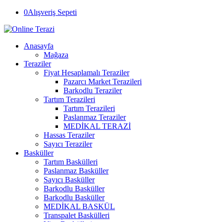
0
Alışveriş Sepeti
Anasayfa
Mağaza
Teraziler
Fiyat Hesaplamalı Teraziler
Pazarcı Market Terazileri
Barkodlu Teraziler
Tartım Terazileri
Tartım Terazileri
Paslanmaz Teraziler
MEDİKAL TERAZİ
Hassas Teraziler
Sayıcı Teraziler
Basküller
Tartım Baskülleri
Paslanmaz Basküller
Sayıcı Basküller
Barkodlu Basküller
Barkodlu Basküller
MEDİKAL BASKÜL
Transpalet Baskülleri