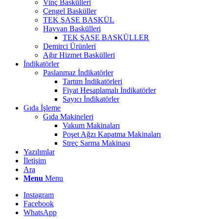
Vinç Baskülleri
Çengel Basküller
TEK ŞASE BASKÜL
Hayvan Baskülleri
TEK ŞASE BASKÜLLER
Demirci Ürünleri
Ağır Hizmet Baskülleri
İndikatörler
Paslanmaz İndikatörler
Tartım İndikatörleri
Fiyat Hesaplamalı İndikatörler
Sayıcı İndikatörler
Gıda İşleme
Gıda Makineleri
Vakum Makinaları
Poşet Ağzı Kapatma Makinaları
Streç Sarma Makinası
Yazılımlar
İletişim
Ara
Menu
Menu
Instagram
Facebook
WhatsApp