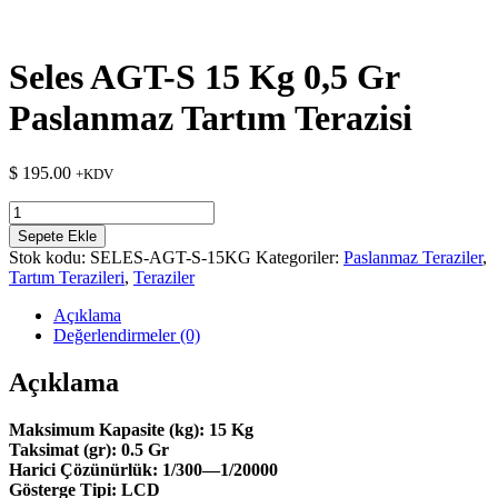
Seles AGT-S 15 Kg 0,5 Gr
Paslanmaz Tartım Terazisi
$
195.00
+KDV
Seles
AGT-
Sepete Ekle
S
Stok kodu:
SELES-AGT-S-15KG
Kategoriler:
Paslanmaz Teraziler
,
15
Tartım Terazileri
,
Teraziler
Kg
0,5
Açıklama
Gr
Değerlendirmeler (0)
Paslanmaz
Tartım
Açıklama
Terazisi
adet
Maksimum Kapasite (kg): 15 Kg
Taksimat (gr): 0.5 Gr
Harici Çözünürlük: 1/300—1/20000
Gösterge Tipi: LCD