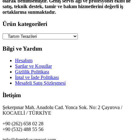
olarak benimsemiştir. Geniş servis ağı ve profesyonel ekibi ile
satış, teknik destek, tamir ve bakım hizmetlerini değerli iş
ortaklarına sunmaktadır.
Ürün kategorileri
Bilgi ve Yardım
Hesabım
Şartlar ve Koşullar
Gizlilik Politikası
İptal ve İade Politikası
Mesafeli Satış Sözleşmesi
İletişim
Şekerpınar Mah. Anadolu Cad. Yonca Sok. No: 2 Çayırova /
KOCAELİ / TÜRKİYE
+90 (262) 658 02 28
+90 (532) 488 55 56
info@demirkayaterazi.com