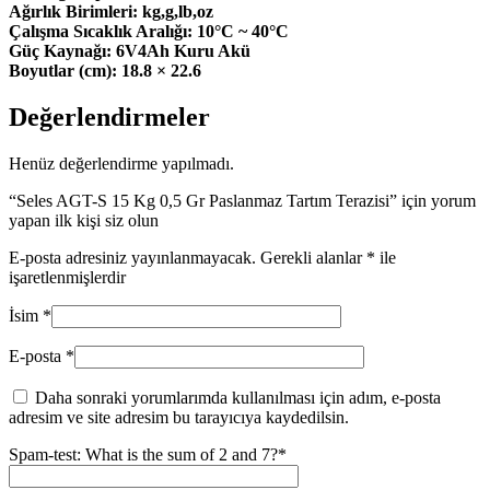
Ağırlık Birimleri: kg,g,lb,oz
Çalışma Sıcaklık Aralığı: 10°C ~ 40°C
Güç Kaynağı: 6V4Ah Kuru Akü
Boyutlar (cm): 18.8 × 22.6
Değerlendirmeler
Henüz değerlendirme yapılmadı.
“Seles AGT-S 15 Kg 0,5 Gr Paslanmaz Tartım Terazisi” için yorum
yapan ilk kişi siz olun
E-posta adresiniz yayınlanmayacak.
Gerekli alanlar
*
ile
işaretlenmişlerdir
İsim
*
E-posta
*
Daha sonraki yorumlarımda kullanılması için adım, e-posta
adresim ve site adresim bu tarayıcıya kaydedilsin.
Spam-test: What is the sum of 2 and 7?*