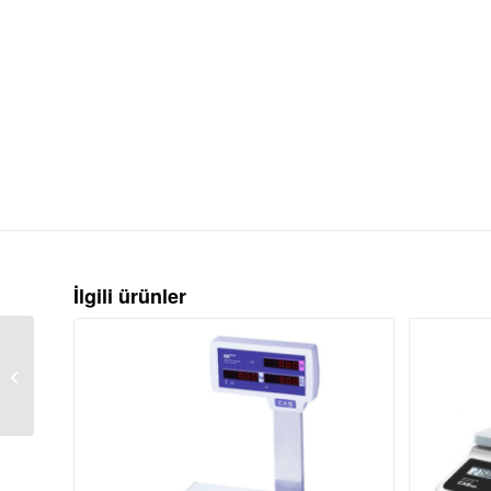
İlgili ürünler
Seles TCS Mini 30 Kg 1
Gr Paslanmaz Tartım
Terazisi