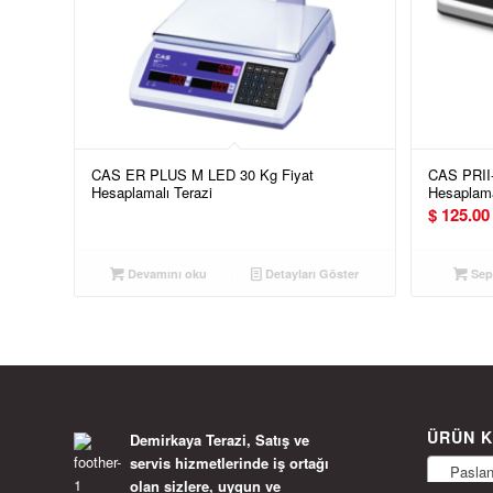
CAS ER PLUS M LED 30 Kg Fiyat
CAS PRII
Hesaplamalı Terazi
Hesaplama
$
125.00
Devamını oku
Detayları Göster
Sepe
ÜRÜN K
Demirkaya Terazi, Satış ve
servis hizmetlerinde iş ortağı
Paslanm
olan sizlere, uygun ve