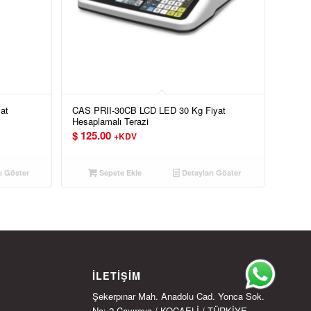
at
CAS PRII-30CB LCD LED 30 Kg Fiyat
Hesaplamalı Terazi
$
125.00
+KDV
ı Göster
Sepete Ekle
Detayları Göster
İLETIŞIM
Şekerpınar Mah. Anadolu Cad. Yonca Sok.
No: 2 Çayırova / KOCAELİ / TÜRKİYE