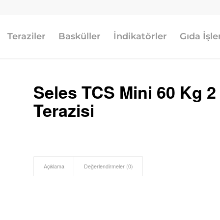
Teraziler
Basküller
İndikatörler
Gıda İşl
Seles TCS Mini 60 Kg 2
Terazisi
Açıklama
Değerlendirmeler (0)