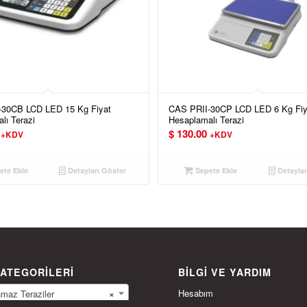
-30CB LCD LED 15 Kg Fiyat
CAS PRII-30CP LCD LED 6 Kg Fiy
lı Terazi
Hesaplamalı Terazi
$
130.00
+KDV
+KDV
te Ekle
Detayları Göster
Sepete Ekle
Detaylar
ATEGORILERI
BILGI VE YARDIM
Hesabım
az Teraziler
×