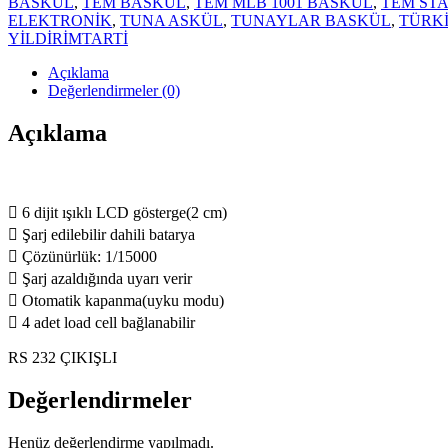
BASKÜL
,
TEM BASKÜL
,
TEM MLB 1001 BASKÜL
,
TEM ST
ELEKTRONİK
,
TUNA ASKÜL
,
TUNAYLAR BASKÜL
,
TÜRK
YİLDİRİMTARTİ
Açıklama
Değerlendirmeler (0)
Açıklama
 6 dijit ışıklı LCD gösterge(2 cm)
 Şarj edilebilir dahili batarya
 Çözünürlük: 1/15000
 Şarj azaldığında uyarı verir
 Otomatik kapanma(uyku modu)
 4 adet load cell bağlanabilir
RS 232 ÇIKIŞLI
Değerlendirmeler
Henüz değerlendirme yapılmadı.