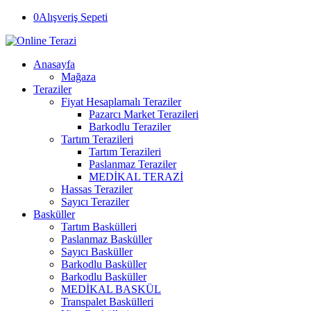
0
Alışveriş Sepeti
Anasayfa
Mağaza
Teraziler
Fiyat Hesaplamalı Teraziler
Pazarcı Market Terazileri
Barkodlu Teraziler
Tartım Terazileri
Tartım Terazileri
Paslanmaz Teraziler
MEDİKAL TERAZİ
Hassas Teraziler
Sayıcı Teraziler
Basküller
Tartım Baskülleri
Paslanmaz Basküller
Sayıcı Basküller
Barkodlu Basküller
Barkodlu Basküller
MEDİKAL BASKÜL
Transpalet Baskülleri