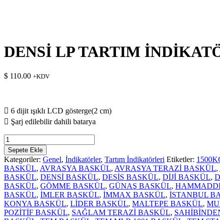
DENSİ LP TARTIM İNDİKATÖ
$
110.00
+KDV
 6 dijit ışıklı LCD gösterge(2 cm)
 Şarj edilebilir dahili batarya
DENSİ
LP
Sepete Ekle
TARTIM
Kategoriler:
Genel
,
İndikatörler
,
Tartım İndikatörleri
Etiketler:
1500
İNDİKATÖRÜ
BASKÜL
,
AVRASYA BASKÜL
,
AVRASYA TERAZİ BASKÜL
,
RS
BASKÜL
,
DENSİ BASKÜL
,
DESİS BASKÜL
,
DİJİ BASKÜL
,
D
232
BASKÜL
,
GÖMME BASKÜL
,
GÜNAŞ BASKÜL
,
HAMMADDE
ÇIKIŞLI
BASKÜL
,
İMLER BASKÜL
,
İMMAX BASKÜL
,
İSTANBUL B
adet
KONYA BASKÜL
,
LİDER BASKÜL
,
MALTEPE BASKÜL
,
MU
POZİTİF BASKÜL
,
SAĞLAM TERAZİ BASKÜL
,
SAHİBİNDE