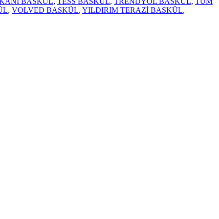
KANI BASKÜL
,
TESS BASKÜL
,
TRENDYOL BASKÜL
,
TÜM
ÜL
,
VOLVED BASKÜL
,
YILDIRIM TERAZİ BASKÜL
,