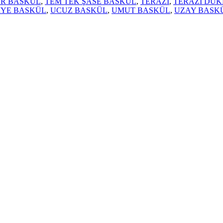
AR BASKÜL
,
TEM TEK ŞASE BASKÜL
,
TERAZİ
,
TERAZİ DÜK
İYE BASKÜL
,
UCUZ BASKÜL
,
UMUT BASKÜL
,
UZAY BASK