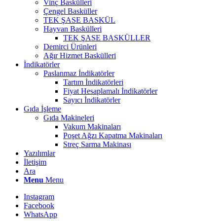
Vinç Baskülleri
Çengel Basküller
TEK ŞASE BASKÜL
Hayvan Baskülleri
TEK ŞASE BASKÜLLER
Demirci Ürünleri
Ağır Hizmet Baskülleri
İndikatörler
Paslanmaz İndikatörler
Tartım İndikatörleri
Fiyat Hesaplamalı İndikatörler
Sayıcı İndikatörler
Gıda İşleme
Gıda Makineleri
Vakum Makinaları
Poşet Ağzı Kapatma Makinaları
Streç Sarma Makinası
Yazılımlar
İletişim
Ara
Menu
Menu
Instagram
Facebook
WhatsApp