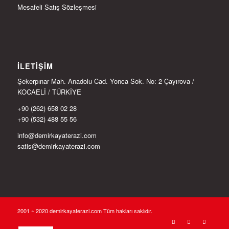
Mesafeli Satış Sözleşmesi
İLETIŞIM
Şekerpınar Mah. Anadolu Cad. Yonca Sok. No: 2 Çayırova /
KOCAELİ / TÜRKİYE
+90 (262) 658 02 28
+90 (532) 488 55 56
info@demirkayaterazi.com
satis@demirkayaterazi.com
2001 ~ 2020 demirkayaterazi.com Tüm hakları saklıdır.