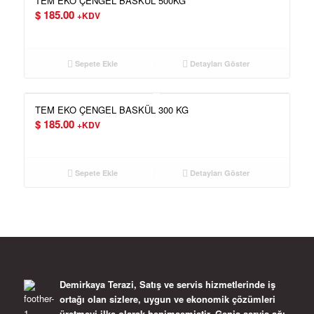
TEM EKO ÇENGEL BASKÜL 500KG
$
185.00
+KDV
Sepete Ekle
Detayları Göster
TEM EKO ÇENGEL BASKÜL 300 KG
$
185.00
+KDV
Sepete Ekle
Detayları Göster
Demirkaya Terazi, Satış ve servis hizmetlerinde iş
ortağı olan sizlere, uygun ve ekonomik çözümleri
üretmeyi ilke olarak benimsemiştir. Geniş servis ağı