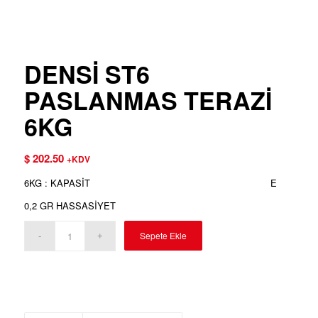
DENSİ ST6
PASLANMAS TERAZİ
6KG
$
202.50
+KDV
6KG : KAPASİT
E
0,2 GR HASSASİYET
Sepete Ekle