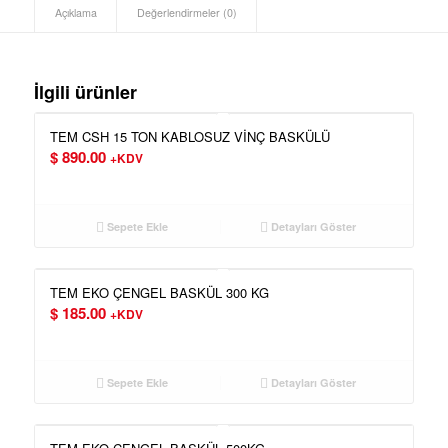
Açıklama
Değerlendirmeler (0)
İlgili ürünler
TEM CSH 15 TON KABLOSUZ VİNÇ BASKÜLÜ
$
890.00
+KDV
Sepete Ekle
Detayları Göster
TEM EKO ÇENGEL BASKÜL 300 KG
$
185.00
+KDV
Sepete Ekle
Detayları Göster