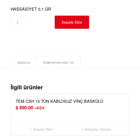
HASSASİYET 0,1 GR
Sepete Ekle
Açıklama
Değerlendirmeler (0)
İlgili ürünler
TEM CSH 15 TON KABLOSUZ VİNÇ BASKÜLÜ
$
890.00
+KDV
Sepete Ekle
Detayları Göster