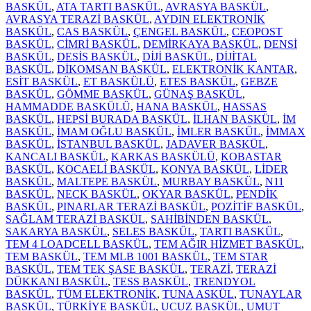
TARTIM
BASKÜL
,
ATA TARTI BASKÜL
,
AVRASYA BASKÜL
,
TERAZİSİ
AVRASYA TERAZİ BASKÜL
,
AYDIN ELEKTRONİK
adet
BASKÜL
,
CAS BASKÜL
,
ÇENGEL BASKÜL
,
CEOPOST
BASKÜL
,
CİMRİ BASKÜL
,
DEMİRKAYA BASKÜL
,
DENSİ
BASKÜL
,
DESİS BASKÜL
,
DİJİ BASKÜL
,
DİJİTAL
BASKÜL
,
DİKOMSAN BASKÜL
,
ELEKTRONİK KANTAR
,
ESİT BASKÜL
,
ET BASKÜLÜ
,
ETES BASKÜL
,
GEBZE
BASKÜL
,
GÖMME BASKÜL
,
GÜNAŞ BASKÜL
,
HAMMADDE BASKÜLÜ
,
HANA BASKÜL
,
HASSAS
BASKÜL
,
HEPSİ BURADA BASKÜL
,
İLHAN BASKÜL
,
İM
BASKÜL
,
İMAM OĞLU BASKÜL
,
İMLER BASKÜL
,
İMMAX
BASKÜL
,
İSTANBUL BASKÜL
,
JADAVER BASKÜL
,
KANCALI BASKÜL
,
KARKAS BASKÜLÜ
,
KOBASTAR
BASKÜL
,
KOCAELİ BASKÜL
,
KONYA BASKÜL
,
LİDER
BASKÜL
,
MALTEPE BASKÜL
,
MURBAY BASKÜL
,
N11
BASKÜL
,
NECK BASKÜL
,
OKYAR BASKÜL
,
PENDİK
BASKÜL
,
PINARLAR TERAZİ BASKÜL
,
POZİTİF BASKÜL
,
SAĞLAM TERAZİ BASKÜL
,
SAHİBİNDEN BASKÜL
,
SAKARYA BASKÜL
,
SELES BASKÜL
,
TARTI BASKÜL
,
TEM 4 LOADCELL BASKÜL
,
TEM AĞIR HİZMET BASKÜL
,
TEM BASKÜL
,
TEM MLB 1001 BASKÜL
,
TEM STAR
BASKÜL
,
TEM TEK ŞASE BASKÜL
,
TERAZİ
,
TERAZİ
DÜKKANI BASKÜL
,
TESS BASKÜL
,
TRENDYOL
BASKÜL
,
TÜM ELEKTRONİK
,
TUNA ASKÜL
,
TUNAYLAR
BASKÜL
,
TÜRKİYE BASKÜL
,
UCUZ BASKÜL
,
UMUT