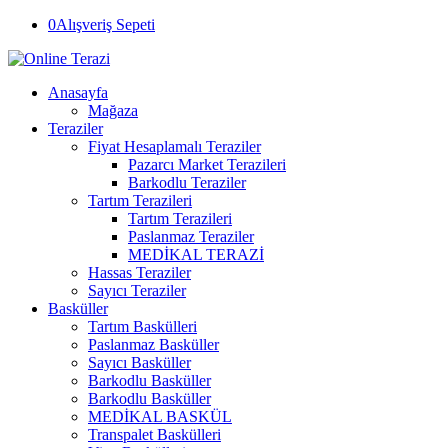
0
Alışveriş Sepeti
Anasayfa
Mağaza
Teraziler
Fiyat Hesaplamalı Teraziler
Pazarcı Market Terazileri
Barkodlu Teraziler
Tartım Terazileri
Tartım Terazileri
Paslanmaz Teraziler
MEDİKAL TERAZİ
Hassas Teraziler
Sayıcı Teraziler
Basküller
Tartım Baskülleri
Paslanmaz Basküller
Sayıcı Basküller
Barkodlu Basküller
Barkodlu Basküller
MEDİKAL BASKÜL
Transpalet Baskülleri