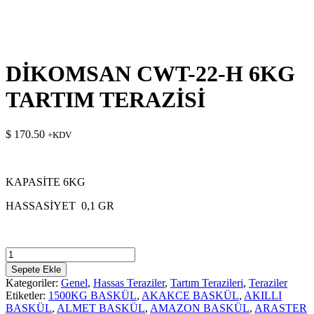
DİKOMSAN CWT-22-H 6KG
TARTIM TERAZİSİ
$
170.50
+KDV
KAPASİTE 6KG
HASSASİYET 0,1 GR
DİKOMSAN
CWT-
Sepete Ekle
22-
Kategoriler:
Genel
,
Hassas Teraziler
,
Tartım Terazileri
,
Teraziler
H
Etiketler:
1500KG BASKÜL
,
AKAKCE BASKÜL
,
AKILLI
6KG
BASKÜL
,
ALMET BASKÜL
,
AMAZON BASKÜL
,
ARASTER