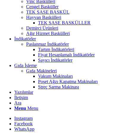
Vinç Baskülleri
Çengel Basküller
TEK ŞASE BASKÜL
Hayvan Baskülleri
TEK ŞASE BASKÜLLER
Demirci Ürünleri
Ağır Hizmet Baskülleri
İndikatörler
Paslanmaz İndikatörler
Tartım İndikatörleri
Fiyat Hesaplamalı İndikatörler
Sayıcı İndikatörler
Gıda İşleme
Gıda Makineleri
Vakum Makinaları
Poşet Ağzı Kapatma Makinaları
Streç Sarma Makinası
Yazılımlar
İletişim
Ara
Menu
Menu
Instagram
Facebook
WhatsApp