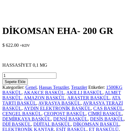
DİKOMSAN EHA- 200 GR
$
622.00
+KDV
HASSASİYET 0,1 MG
DİKOMSAN
EHA-
Sepete Ekle
200
Kategoriler:
Genel
,
Hassas Teraziler
,
Teraziler
Etiketler:
1500KG
GR
BASKÜL
,
AKAKCE BASKÜL
,
AKILLI BASKÜL
,
ALMET
adet
BASKÜL
,
AMAZON BASKÜL
,
ARASTER BASKÜL
,
ATA
TARTI BASKÜL
,
AVRASYA BASKÜL
,
AVRASYA TERAZİ
BASKÜL
,
AYDIN ELEKTRONİK BASKÜL
,
CAS BASKÜL
,
ÇENGEL BASKÜL
,
CEOPOST BASKÜL
,
CİMRİ BASKÜL
,
DEMİRKAYA BASKÜL
,
DENSİ BASKÜL
,
DESİS BASKÜL
,
DİJİ BASKÜL
,
DİJİTAL BASKÜL
,
DİKOMSAN BASKÜL
,
ELEKTRONİK KANTAR
,
ESİT BASKÜL
,
ET BASKÜLÜ
,