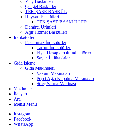
Vinç Baskülleri
Çengel Basküller
TEK ŞASE BASKÜL
Hayvan Baskülleri
TEK ŞASE BASKÜLLER
Demirci Ürünleri
Ağır Hizmet Baskülleri
İndikatörler
Paslanmaz İndikatörler
Tartım İndikatörleri
Fiyat Hesaplamalı İndikatörler
Sayıcı İndikatörler
Gıda İşleme
Gıda Makineleri
Vakum Makinaları
Poşet Ağzı Kapatma Makinaları
Streç Sarma Makinası
Yazılımlar
İletişim
Ara
Menu
Menu
Instagram
Facebook
WhatsApp