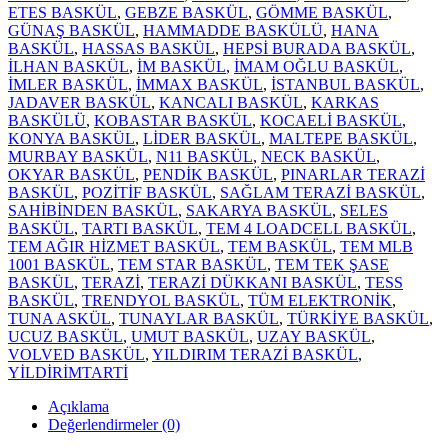
ETES BASKÜL
,
GEBZE BASKÜL
,
GÖMME BASKÜL
,
GÜNAŞ BASKÜL
,
HAMMADDE BASKÜLÜ
,
HANA
BASKÜL
,
HASSAS BASKÜL
,
HEPSİ BURADA BASKÜL
,
İLHAN BASKÜL
,
İM BASKÜL
,
İMAM OĞLU BASKÜL
,
İMLER BASKÜL
,
İMMAX BASKÜL
,
İSTANBUL BASKÜL
,
JADAVER BASKÜL
,
KANCALI BASKÜL
,
KARKAS
BASKÜLÜ
,
KOBASTAR BASKÜL
,
KOCAELİ BASKÜL
,
KONYA BASKÜL
,
LİDER BASKÜL
,
MALTEPE BASKÜL
,
MURBAY BASKÜL
,
N11 BASKÜL
,
NECK BASKÜL
,
OKYAR BASKÜL
,
PENDİK BASKÜL
,
PINARLAR TERAZİ
BASKÜL
,
POZİTİF BASKÜL
,
SAĞLAM TERAZİ BASKÜL
,
SAHİBİNDEN BASKÜL
,
SAKARYA BASKÜL
,
SELES
BASKÜL
,
TARTI BASKÜL
,
TEM 4 LOADCELL BASKÜL
,
TEM AĞIR HİZMET BASKÜL
,
TEM BASKÜL
,
TEM MLB
1001 BASKÜL
,
TEM STAR BASKÜL
,
TEM TEK ŞASE
BASKÜL
,
TERAZİ
,
TERAZİ DÜKKANI BASKÜL
,
TESS
BASKÜL
,
TRENDYOL BASKÜL
,
TÜM ELEKTRONİK
,
TUNA ASKÜL
,
TUNAYLAR BASKÜL
,
TÜRKİYE BASKÜL
,
UCUZ BASKÜL
,
UMUT BASKÜL
,
UZAY BASKÜL
,
VOLVED BASKÜL
,
YILDIRIM TERAZİ BASKÜL
,
YİLDİRİMTARTİ
Açıklama
Değerlendirmeler (0)