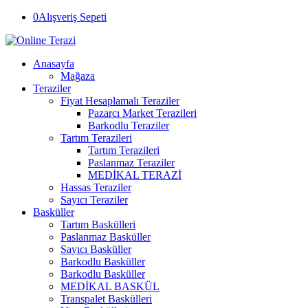
0
Alışveriş Sepeti
Anasayfa
Mağaza
Teraziler
Fiyat Hesaplamalı Teraziler
Pazarcı Market Terazileri
Barkodlu Teraziler
Tartım Terazileri
Tartım Terazileri
Paslanmaz Teraziler
MEDİKAL TERAZİ
Hassas Teraziler
Sayıcı Teraziler
Basküller
Tartım Baskülleri
Paslanmaz Basküller
Sayıcı Basküller
Barkodlu Basküller
Barkodlu Basküller
MEDİKAL BASKÜL
Transpalet Baskülleri