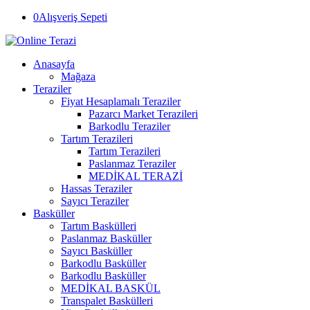
0
Alışveriş Sepeti
Anasayfa
Mağaza
Teraziler
Fiyat Hesaplamalı Teraziler
Pazarcı Market Terazileri
Barkodlu Teraziler
Tartım Terazileri
Tartım Terazileri
Paslanmaz Teraziler
MEDİKAL TERAZİ
Hassas Teraziler
Sayıcı Teraziler
Basküller
Tartım Baskülleri
Paslanmaz Basküller
Sayıcı Basküller
Barkodlu Basküller
Barkodlu Basküller
MEDİKAL BASKÜL
Transpalet Baskülleri