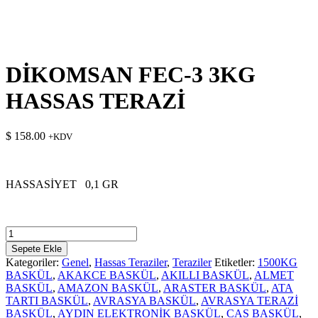
DİKOMSAN FEC-3 3KG
HASSAS TERAZİ
$
158.00
+KDV
HASSASİYET 0,1 GR
DİKOMSAN
FEC-
Sepete Ekle
3
Kategoriler:
Genel
,
Hassas Teraziler
,
Teraziler
Etiketler:
1500KG
3KG
BASKÜL
,
AKAKCE BASKÜL
,
AKILLI BASKÜL
,
ALMET
HASSAS
BASKÜL
,
AMAZON BASKÜL
,
ARASTER BASKÜL
,
ATA
TERAZİ
TARTI BASKÜL
,
AVRASYA BASKÜL
,
AVRASYA TERAZİ
adet
BASKÜL
,
AYDIN ELEKTRONİK BASKÜL
,
CAS BASKÜL
,