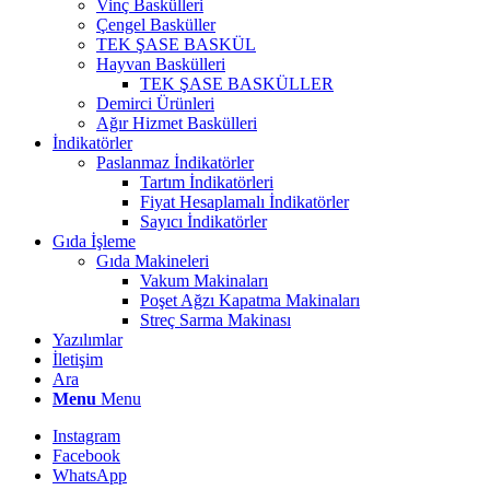
Vinç Baskülleri
Çengel Basküller
TEK ŞASE BASKÜL
Hayvan Baskülleri
TEK ŞASE BASKÜLLER
Demirci Ürünleri
Ağır Hizmet Baskülleri
İndikatörler
Paslanmaz İndikatörler
Tartım İndikatörleri
Fiyat Hesaplamalı İndikatörler
Sayıcı İndikatörler
Gıda İşleme
Gıda Makineleri
Vakum Makinaları
Poşet Ağzı Kapatma Makinaları
Streç Sarma Makinası
Yazılımlar
İletişim
Ara
Menu
Menu
Instagram
Facebook
WhatsApp