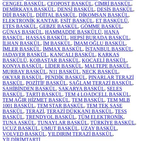
ÇENGEL BASKÜL
,
CEOPOST BASKÜL
,
CİMRİ BASKÜL
,
DEMİRKAYA BASKÜL
,
DENSİ BASKÜL
,
DESİS BASKÜL
,
DİJİ BASKÜL
,
DİJİTAL BASKÜL
,
DİKOMSAN BASKÜL
,
ELEKTRONİK KANTAR
,
ESİT BASKÜL
,
ET BASKÜLÜ
,
ETES BASKÜL
,
GEBZE BASKÜL
,
GÖMME BASKÜL
,
GÜNAŞ BASKÜL
,
HAMMADDE BASKÜLÜ
,
HANA
BASKÜL
,
HASSAS BASKÜL
,
HEPSİ BURADA BASKÜL
,
İLHAN BASKÜL
,
İM BASKÜL
,
İMAM OĞLU BASKÜL
,
İMLER BASKÜL
,
İMMAX BASKÜL
,
İSTANBUL BASKÜL
,
JADAVER BASKÜL
,
KANCALI BASKÜL
,
KARKAS
BASKÜLÜ
,
KOBASTAR BASKÜL
,
KOCAELİ BASKÜL
,
KONYA BASKÜL
,
LİDER BASKÜL
,
MALTEPE BASKÜL
,
MURBAY BASKÜL
,
N11 BASKÜL
,
NECK BASKÜL
,
OKYAR BASKÜL
,
PENDİK BASKÜL
,
PINARLAR TERAZİ
BASKÜL
,
POZİTİF BASKÜL
,
SAĞLAM TERAZİ BASKÜL
,
SAHİBİNDEN BASKÜL
,
SAKARYA BASKÜL
,
SELES
BASKÜL
,
TARTI BASKÜL
,
TEM 4 LOADCELL BASKÜL
,
TEM AĞIR HİZMET BASKÜL
,
TEM BASKÜL
,
TEM MLB
1001 BASKÜL
,
TEM STAR BASKÜL
,
TEM TEK ŞASE
BASKÜL
,
TERAZİ
,
TERAZİ DÜKKANI BASKÜL
,
TESS
BASKÜL
,
TRENDYOL BASKÜL
,
TÜM ELEKTRONİK
,
TUNA ASKÜL
,
TUNAYLAR BASKÜL
,
TÜRKİYE BASKÜL
,
UCUZ BASKÜL
,
UMUT BASKÜL
,
UZAY BASKÜL
,
VOLVED BASKÜL
,
YILDIRIM TERAZİ BASKÜL
,
YİLDİRİMTARTİ