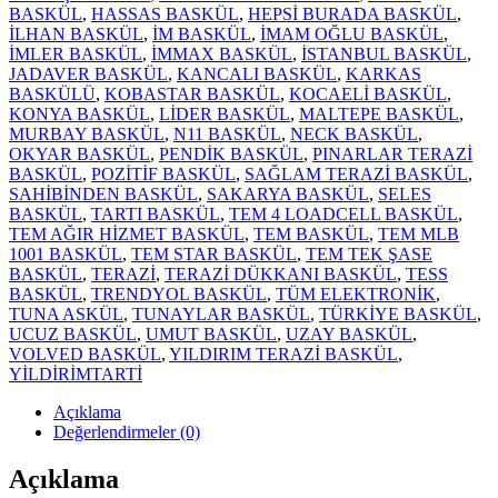
BASKÜL
,
HASSAS BASKÜL
,
HEPSİ BURADA BASKÜL
,
İLHAN BASKÜL
,
İM BASKÜL
,
İMAM OĞLU BASKÜL
,
İMLER BASKÜL
,
İMMAX BASKÜL
,
İSTANBUL BASKÜL
,
JADAVER BASKÜL
,
KANCALI BASKÜL
,
KARKAS
BASKÜLÜ
,
KOBASTAR BASKÜL
,
KOCAELİ BASKÜL
,
KONYA BASKÜL
,
LİDER BASKÜL
,
MALTEPE BASKÜL
,
MURBAY BASKÜL
,
N11 BASKÜL
,
NECK BASKÜL
,
OKYAR BASKÜL
,
PENDİK BASKÜL
,
PINARLAR TERAZİ
BASKÜL
,
POZİTİF BASKÜL
,
SAĞLAM TERAZİ BASKÜL
,
SAHİBİNDEN BASKÜL
,
SAKARYA BASKÜL
,
SELES
BASKÜL
,
TARTI BASKÜL
,
TEM 4 LOADCELL BASKÜL
,
TEM AĞIR HİZMET BASKÜL
,
TEM BASKÜL
,
TEM MLB
1001 BASKÜL
,
TEM STAR BASKÜL
,
TEM TEK ŞASE
BASKÜL
,
TERAZİ
,
TERAZİ DÜKKANI BASKÜL
,
TESS
BASKÜL
,
TRENDYOL BASKÜL
,
TÜM ELEKTRONİK
,
TUNA ASKÜL
,
TUNAYLAR BASKÜL
,
TÜRKİYE BASKÜL
,
UCUZ BASKÜL
,
UMUT BASKÜL
,
UZAY BASKÜL
,
VOLVED BASKÜL
,
YILDIRIM TERAZİ BASKÜL
,
YİLDİRİMTARTİ
Açıklama
Değerlendirmeler (0)
Açıklama