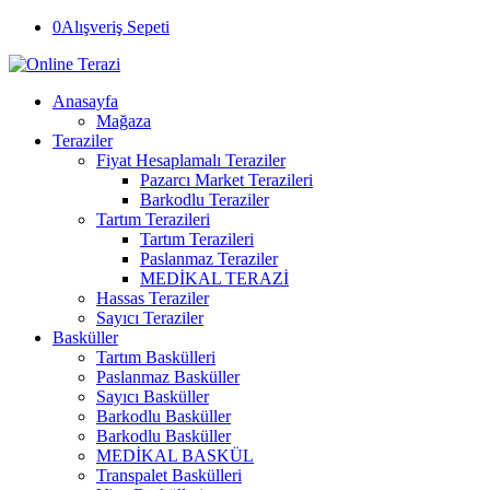
0
Alışveriş Sepeti
Anasayfa
Mağaza
Teraziler
Fiyat Hesaplamalı Teraziler
Pazarcı Market Terazileri
Barkodlu Teraziler
Tartım Terazileri
Tartım Terazileri
Paslanmaz Teraziler
MEDİKAL TERAZİ
Hassas Teraziler
Sayıcı Teraziler
Basküller
Tartım Baskülleri
Paslanmaz Basküller
Sayıcı Basküller
Barkodlu Basküller
Barkodlu Basküller
MEDİKAL BASKÜL
Transpalet Baskülleri