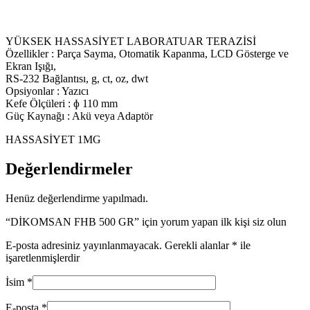
YÜKSEK HASSASİYET LABORATUAR TERAZİSİ
Özellikler : Parça Sayma, Otomatik Kapanma, LCD Gösterge ve
Ekran Işığı,
RS-232 Bağlantısı, g, ct, oz, dwt
Opsiyonlar : Yazıcı
Kefe Ölçüleri : ɸ 110 mm
Güç Kaynağı : Akü veya Adaptör
HASSASİYET 1MG
Değerlendirmeler
Henüz değerlendirme yapılmadı.
“DİKOMSAN FHB 500 GR” için yorum yapan ilk kişi siz olun
E-posta adresiniz yayınlanmayacak.
Gerekli alanlar
*
ile
işaretlenmişlerdir
İsim
*
E-posta
*