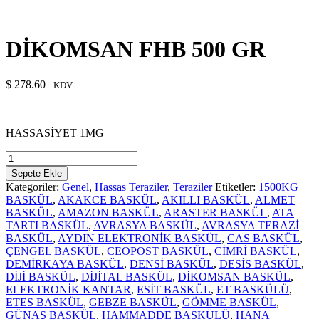
DİKOMSAN FHB 500 GR
$
278.60
+KDV
HASSASİYET 1MG
DİKOMSAN
FHB
Sepete Ekle
500
Kategoriler:
Genel
,
Hassas Teraziler
,
Teraziler
Etiketler:
1500KG
GR
BASKÜL
,
AKAKCE BASKÜL
,
AKILLI BASKÜL
,
ALMET
adet
BASKÜL
,
AMAZON BASKÜL
,
ARASTER BASKÜL
,
ATA
TARTI BASKÜL
,
AVRASYA BASKÜL
,
AVRASYA TERAZİ
BASKÜL
,
AYDIN ELEKTRONİK BASKÜL
,
CAS BASKÜL
,
ÇENGEL BASKÜL
,
CEOPOST BASKÜL
,
CİMRİ BASKÜL
,
DEMİRKAYA BASKÜL
,
DENSİ BASKÜL
,
DESİS BASKÜL
,
DİJİ BASKÜL
,
DİJİTAL BASKÜL
,
DİKOMSAN BASKÜL
,
ELEKTRONİK KANTAR
,
ESİT BASKÜL
,
ET BASKÜLÜ
,
ETES BASKÜL
,
GEBZE BASKÜL
,
GÖMME BASKÜL
,
GÜNAŞ BASKÜL
,
HAMMADDE BASKÜLÜ
,
HANA