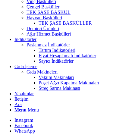
Vinç Baskülleri
Çengel Basküller
TEK ŞASE BASKÜL
Hayvan Baskülleri
TEK ŞASE BASKÜLLER
Demirci Ürünleri
Ağır Hizmet Baskülleri
İndikatörler
Paslanmaz İndikatörler
Tartım İndikatörleri
Fiyat Hesaplamalı İndikatörler
Sayıcı İndikatörler
Gıda İşleme
Gıda Makineleri
Vakum Makinaları
Poşet Ağzı Kapatma Makinaları
Streç Sarma Makinası
Yazılımlar
İletişim
Ara
Menu
Menu
Instagram
Facebook
WhatsApp