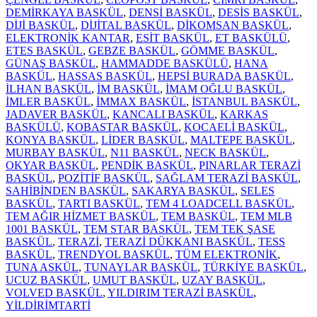
DEMİRKAYA BASKÜL
,
DENSİ BASKÜL
,
DESİS BASKÜL
,
DİJİ BASKÜL
,
DİJİTAL BASKÜL
,
DİKOMSAN BASKÜL
,
ELEKTRONİK KANTAR
,
ESİT BASKÜL
,
ET BASKÜLÜ
,
ETES BASKÜL
,
GEBZE BASKÜL
,
GÖMME BASKÜL
,
GÜNAŞ BASKÜL
,
HAMMADDE BASKÜLÜ
,
HANA
BASKÜL
,
HASSAS BASKÜL
,
HEPSİ BURADA BASKÜL
,
İLHAN BASKÜL
,
İM BASKÜL
,
İMAM OĞLU BASKÜL
,
İMLER BASKÜL
,
İMMAX BASKÜL
,
İSTANBUL BASKÜL
,
JADAVER BASKÜL
,
KANCALI BASKÜL
,
KARKAS
BASKÜLÜ
,
KOBASTAR BASKÜL
,
KOCAELİ BASKÜL
,
KONYA BASKÜL
,
LİDER BASKÜL
,
MALTEPE BASKÜL
,
MURBAY BASKÜL
,
N11 BASKÜL
,
NECK BASKÜL
,
OKYAR BASKÜL
,
PENDİK BASKÜL
,
PINARLAR TERAZİ
BASKÜL
,
POZİTİF BASKÜL
,
SAĞLAM TERAZİ BASKÜL
,
SAHİBİNDEN BASKÜL
,
SAKARYA BASKÜL
,
SELES
BASKÜL
,
TARTI BASKÜL
,
TEM 4 LOADCELL BASKÜL
,
TEM AĞIR HİZMET BASKÜL
,
TEM BASKÜL
,
TEM MLB
1001 BASKÜL
,
TEM STAR BASKÜL
,
TEM TEK ŞASE
BASKÜL
,
TERAZİ
,
TERAZİ DÜKKANI BASKÜL
,
TESS
BASKÜL
,
TRENDYOL BASKÜL
,
TÜM ELEKTRONİK
,
TUNA ASKÜL
,
TUNAYLAR BASKÜL
,
TÜRKİYE BASKÜL
,
UCUZ BASKÜL
,
UMUT BASKÜL
,
UZAY BASKÜL
,
VOLVED BASKÜL
,
YILDIRIM TERAZİ BASKÜL
,
YİLDİRİMTARTİ