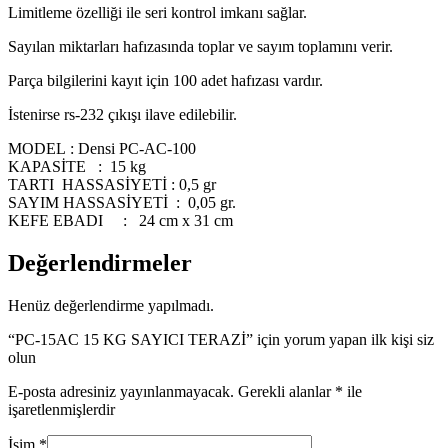
Limitleme özelliği ile seri kontrol imkanı sağlar.
Sayılan miktarları hafızasında toplar ve sayım toplamını verir.
Parça bilgilerini kayıt için 100 adet hafızası vardır.
İstenirse rs-232 çıkışı ilave edilebilir.
MODEL : Densi PC-AC-100
KAPASİTE : 15 kg
TARTI HASSASİYETİ : 0,5 gr
SAYIM HASSASİYETİ : 0,05 gr.
KEFE EBADI : 24 cm x 31 cm
Değerlendirmeler
Henüz değerlendirme yapılmadı.
“PC-15AC 15 KG SAYICI TERAZİ” için yorum yapan ilk kişi siz
olun
E-posta adresiniz yayınlanmayacak.
Gerekli alanlar
*
ile
işaretlenmişlerdir
İsim
*