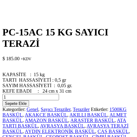
PC-15AC 15 KG SAYICI
TERAZİ
$
185.00
+KDV
KAPASİTE : 15 kg
TARTI HASSASİYETİ : 0,5 gr
SAYIM HASSASİYETİ : 0,05 gr.
KEFE EBADI : 24 cm x 31 cm
PC-
15AC
Sepete Ekle
15
Kategoriler:
Genel
,
Sayıcı Teraziler
,
Teraziler
Etiketler:
1500KG
KG
BASKÜL
,
AKAKCE BASKÜL
,
AKILLI BASKÜL
,
ALMET
SAYICI
BASKÜL
,
AMAZON BASKÜL
,
ARASTER BASKÜL
,
ATA
TERAZİ
TARTI BASKÜL
,
AVRASYA BASKÜL
,
AVRASYA TERAZİ
adet
BASKÜL
,
AYDIN ELEKTRONİK BASKÜL
,
CAS BASKÜL
,
ÇENGEL BASKÜL
,
CEOPOST BASKÜL
,
CİMRİ BASKÜL
,