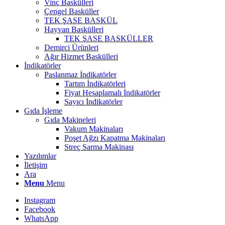
Vinç Baskülleri
Çengel Basküller
TEK ŞASE BASKÜL
Hayvan Baskülleri
TEK ŞASE BASKÜLLER
Demirci Ürünleri
Ağır Hizmet Baskülleri
İndikatörler
Paslanmaz İndikatörler
Tartım İndikatörleri
Fiyat Hesaplamalı İndikatörler
Sayıcı İndikatörler
Gıda İşleme
Gıda Makineleri
Vakum Makinaları
Poşet Ağzı Kapatma Makinaları
Streç Sarma Makinası
Yazılımlar
İletişim
Ara
Menu
Menu
Instagram
Facebook
WhatsApp