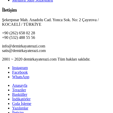
Mesafeli Satış Sözleşmesi
İletişim
Şekerpınar Mah. Anadolu Cad. Yonca Sok. No: 2 Çayırova /
KOCAELİ / TÜRKİYE
+90 (262) 658 02 28
+90 (532) 488 55 56
info@demirkayaterazi.com
satis@demirkayaterazi.com
2001 ~ 2020 demirkayaterazi.com Tüm hakları saklıdır.
Instagram
Facebook
WhatsApp
Anasayfa
Teraziler
Basküller
İndikatörler
Gıda İşleme
Yazılımlar
İletişim