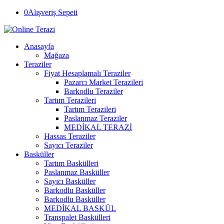
0
Alışveriş Sepeti
Anasayfa
Mağaza
Teraziler
Fiyat Hesaplamalı Teraziler
Pazarcı Market Terazileri
Barkodlu Teraziler
Tartım Terazileri
Tartım Terazileri
Paslanmaz Teraziler
MEDİKAL TERAZİ
Hassas Teraziler
Sayıcı Teraziler
Basküller
Tartım Baskülleri
Paslanmaz Basküller
Sayıcı Basküller
Barkodlu Basküller
Barkodlu Basküller
MEDİKAL BASKÜL
Transpalet Baskülleri