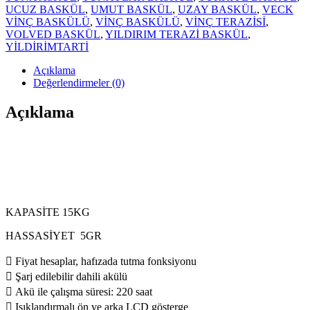
UCUZ BASKÜL
,
UMUT BASKÜL
,
UZAY BASKÜL
,
VECK
VİNÇ BASKÜLÜ
,
VİNÇ BASKÜLÜ
,
VİNÇ TERAZİSİ
,
VOLVED BASKÜL
,
YILDIRIM TERAZİ BASKÜL
,
YİLDİRİMTARTİ
Açıklama
Değerlendirmeler (0)
Açıklama
KAPASİTE 15KG
HASSASİYET 5GR
 Fiyat hesaplar, hafızada tutma fonksiyonu
 Şarj edilebilir dahili akülü
 Akü ile çalışma süresi: 220 saat
 Işıklandırmalı ön ve arka LCD gösterge