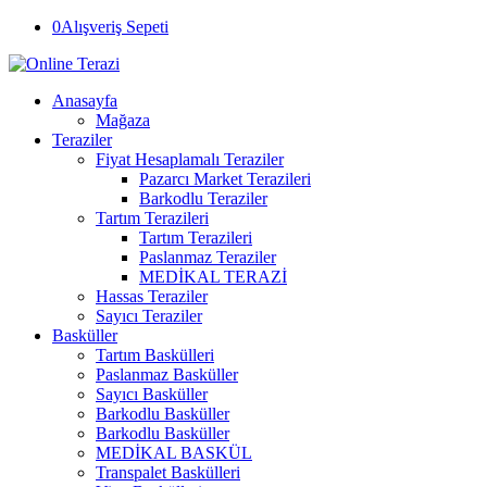
0
Alışveriş Sepeti
Anasayfa
Mağaza
Teraziler
Fiyat Hesaplamalı Teraziler
Pazarcı Market Terazileri
Barkodlu Teraziler
Tartım Terazileri
Tartım Terazileri
Paslanmaz Teraziler
MEDİKAL TERAZİ
Hassas Teraziler
Sayıcı Teraziler
Basküller
Tartım Baskülleri
Paslanmaz Basküller
Sayıcı Basküller
Barkodlu Basküller
Barkodlu Basküller
MEDİKAL BASKÜL
Transpalet Baskülleri