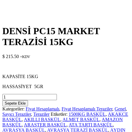
DENSİ PC15 MARKET
TERAZİSİ 15KG
$
215.50
+KDV
KAPASİTE 15KG
HASSASİYET 5GR
DENSİ
PC15
Sepete Ekle
MARKET
Kategoriler:
Fiyat Hesaplamalı
,
Fiyat Hesaplamalı Teraziler
,
Genel
,
TERAZİSİ
Sayıcı Teraziler
,
Teraziler
Etiketler:
1500KG BASKÜL
,
AKAKCE
15KG
BASKÜL
,
AKILLI BASKÜL
,
ALMET BASKÜL
,
AMAZON
adet
BASKÜL
,
ARASTER BASKÜL
,
ATA TARTI BASKÜL
,
AVRASYA BASKÜL
,
AVRASYA TERAZİ BASKÜL
,
AYDIN