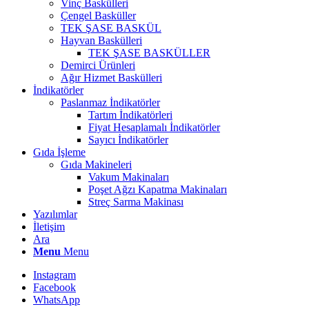
Vinç Baskülleri
Çengel Basküller
TEK ŞASE BASKÜL
Hayvan Baskülleri
TEK ŞASE BASKÜLLER
Demirci Ürünleri
Ağır Hizmet Baskülleri
İndikatörler
Paslanmaz İndikatörler
Tartım İndikatörleri
Fiyat Hesaplamalı İndikatörler
Sayıcı İndikatörler
Gıda İşleme
Gıda Makineleri
Vakum Makinaları
Poşet Ağzı Kapatma Makinaları
Streç Sarma Makinası
Yazılımlar
İletişim
Ara
Menu
Menu
Instagram
Facebook
WhatsApp