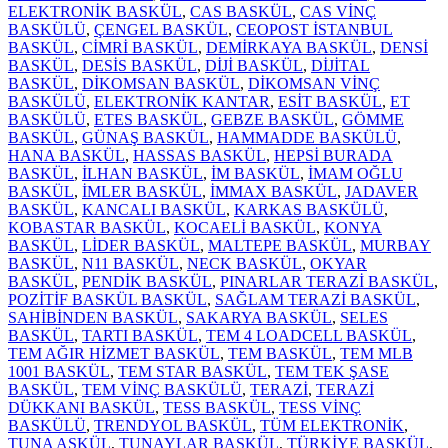
ELEKTRONİK BASKÜL
,
CAS BASKÜL
,
CAS VİNÇ
BASKÜLÜ
,
ÇENGEL BASKÜL
,
CEOPOST İSTANBUL
BASKÜL
,
CİMRİ BASKÜL
,
DEMİRKAYA BASKÜL
,
DENSİ
BASKÜL
,
DESİS BASKÜL
,
DİJİ BASKÜL
,
DİJİTAL
BASKÜL
,
DİKOMSAN BASKÜL
,
DİKOMSAN VİNÇ
BASKÜLÜ
,
ELEKTRONİK KANTAR
,
ESİT BASKÜL
,
ET
BASKÜLÜ
,
ETES BASKÜL
,
GEBZE BASKÜL
,
GÖMME
BASKÜL
,
GÜNAŞ BASKÜL
,
HAMMADDE BASKÜLÜ
,
HANA BASKÜL
,
HASSAS BASKÜL
,
HEPSİ BURADA
BASKÜL
,
İLHAN BASKÜL
,
İM BASKÜL
,
İMAM OĞLU
BASKÜL
,
İMLER BASKÜL
,
İMMAX BASKÜL
,
JADAVER
BASKÜL
,
KANCALI BASKÜL
,
KARKAS BASKÜLÜ
,
KOBASTAR BASKÜL
,
KOCAELİ BASKÜL
,
KONYA
BASKÜL
,
LİDER BASKÜL
,
MALTEPE BASKÜL
,
MURBAY
BASKÜL
,
N11 BASKÜL
,
NECK BASKÜL
,
OKYAR
BASKÜL
,
PENDİK BASKÜL
,
PINARLAR TERAZİ BASKÜL
,
POZİTİF BASKÜL BASKÜL
,
SAĞLAM TERAZİ BASKÜL
,
SAHİBİNDEN BASKÜL
,
SAKARYA BASKÜL
,
SELES
BASKÜL
,
TARTI BASKÜL
,
TEM 4 LOADCELL BASKÜL
,
TEM AĞIR HİZMET BASKÜL
,
TEM BASKÜL
,
TEM MLB
1001 BASKÜL
,
TEM STAR BASKÜL
,
TEM TEK ŞASE
BASKÜL
,
TEM VİNÇ BASKÜLÜ
,
TERAZİ
,
TERAZİ
DÜKKANI BASKÜL
,
TESS BASKÜL
,
TESS VİNÇ
BASKÜLÜ
,
TRENDYOL BASKÜL
,
TÜM ELEKTRONİK
,
TUNA ASKÜL
,
TUNAYLAR BASKÜL
,
TÜRKİYE BASKÜL
,