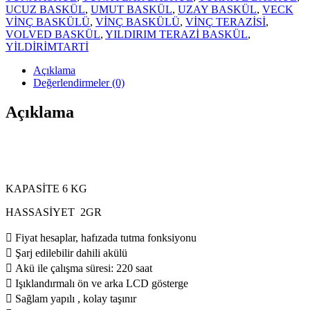
UCUZ BASKÜL
,
UMUT BASKÜL
,
UZAY BASKÜL
,
VECK
VİNÇ BASKÜLÜ
,
VİNÇ BASKÜLÜ
,
VİNÇ TERAZİSİ
,
VOLVED BASKÜL
,
YILDIRIM TERAZİ BASKÜL
,
YİLDİRİMTARTİ
Açıklama
Değerlendirmeler (0)
Açıklama
KAPASİTE 6 KG
HASSASİYET 2GR
 Fiyat hesaplar, hafızada tutma fonksiyonu
 Şarj edilebilir dahili akülü
 Akü ile çalışma süresi: 220 saat
 Işıklandırmalı ön ve arka LCD gösterge
 Sağlam yapılı , kolay taşınır