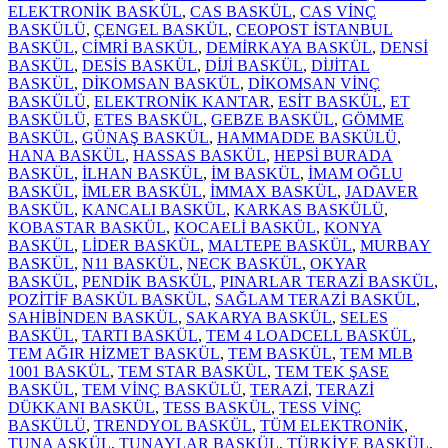
ELEKTRONİK BASKÜL
,
CAS BASKÜL
,
CAS VİNÇ
BASKÜLÜ
,
ÇENGEL BASKÜL
,
CEOPOST İSTANBUL
BASKÜL
,
CİMRİ BASKÜL
,
DEMİRKAYA BASKÜL
,
DENSİ
BASKÜL
,
DESİS BASKÜL
,
DİJİ BASKÜL
,
DİJİTAL
BASKÜL
,
DİKOMSAN BASKÜL
,
DİKOMSAN VİNÇ
BASKÜLÜ
,
ELEKTRONİK KANTAR
,
ESİT BASKÜL
,
ET
BASKÜLÜ
,
ETES BASKÜL
,
GEBZE BASKÜL
,
GÖMME
BASKÜL
,
GÜNAŞ BASKÜL
,
HAMMADDE BASKÜLÜ
,
HANA BASKÜL
,
HASSAS BASKÜL
,
HEPSİ BURADA
BASKÜL
,
İLHAN BASKÜL
,
İM BASKÜL
,
İMAM OĞLU
BASKÜL
,
İMLER BASKÜL
,
İMMAX BASKÜL
,
JADAVER
BASKÜL
,
KANCALI BASKÜL
,
KARKAS BASKÜLÜ
,
KOBASTAR BASKÜL
,
KOCAELİ BASKÜL
,
KONYA
BASKÜL
,
LİDER BASKÜL
,
MALTEPE BASKÜL
,
MURBAY
BASKÜL
,
N11 BASKÜL
,
NECK BASKÜL
,
OKYAR
BASKÜL
,
PENDİK BASKÜL
,
PINARLAR TERAZİ BASKÜL
,
POZİTİF BASKÜL BASKÜL
,
SAĞLAM TERAZİ BASKÜL
,
SAHİBİNDEN BASKÜL
,
SAKARYA BASKÜL
,
SELES
BASKÜL
,
TARTI BASKÜL
,
TEM 4 LOADCELL BASKÜL
,
TEM AĞIR HİZMET BASKÜL
,
TEM BASKÜL
,
TEM MLB
1001 BASKÜL
,
TEM STAR BASKÜL
,
TEM TEK ŞASE
BASKÜL
,
TEM VİNÇ BASKÜLÜ
,
TERAZİ
,
TERAZİ
DÜKKANI BASKÜL
,
TESS BASKÜL
,
TESS VİNÇ
BASKÜLÜ
,
TRENDYOL BASKÜL
,
TÜM ELEKTRONİK
,
TUNA ASKÜL
,
TUNAYLAR BASKÜL
,
TÜRKİYE BASKÜL
,