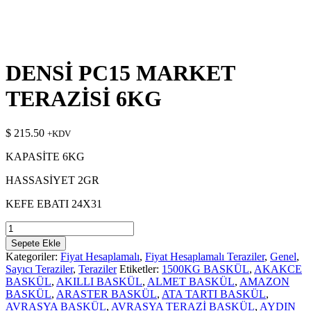
DENSİ PC15 MARKET
TERAZİSİ 6KG
$
215.50
+KDV
KAPASİTE 6KG
HASSASİYET 2GR
KEFE EBATI 24X31
DENSİ
PC15
Sepete Ekle
MARKET
Kategoriler:
Fiyat Hesaplamalı
,
Fiyat Hesaplamalı Teraziler
,
Genel
,
TERAZİSİ
Sayıcı Teraziler
,
Teraziler
Etiketler:
1500KG BASKÜL
,
AKAKCE
6KG
BASKÜL
,
AKILLI BASKÜL
,
ALMET BASKÜL
,
AMAZON
adet
BASKÜL
,
ARASTER BASKÜL
,
ATA TARTI BASKÜL
,
AVRASYA BASKÜL
,
AVRASYA TERAZİ BASKÜL
,
AYDIN