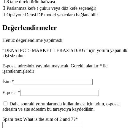
 8 tane direkt ürün hafızası
 Paslanmaz kefe ( çukur veya düz kefe seçeneği)
 Opsiyon: Densi DP model yazıcılara bağlanabilir.
Değerlendirmeler
Henüz değerlendirme yapılmadı.
“DENSİ PC15 MARKET TERAZİSİ 6KG” için yorum yapan ilk
kişi siz olun
E-posta adresiniz yayınlanmayacak.
Gerekli alanlar
*
ile
işaretlenmişlerdir
İsim
*
E-posta
*
Daha sonraki yorumlarımda kullanılması için adım, e-posta
adresim ve site adresim bu tarayıcıya kaydedilsin.
Spam-test: What is the sum of 2 and 7?*