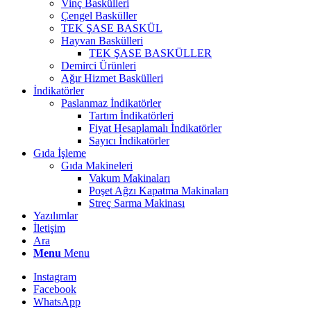
Vinç Baskülleri
Çengel Basküller
TEK ŞASE BASKÜL
Hayvan Baskülleri
TEK ŞASE BASKÜLLER
Demirci Ürünleri
Ağır Hizmet Baskülleri
İndikatörler
Paslanmaz İndikatörler
Tartım İndikatörleri
Fiyat Hesaplamalı İndikatörler
Sayıcı İndikatörler
Gıda İşleme
Gıda Makineleri
Vakum Makinaları
Poşet Ağzı Kapatma Makinaları
Streç Sarma Makinası
Yazılımlar
İletişim
Ara
Menu
Menu
Instagram
Facebook
WhatsApp