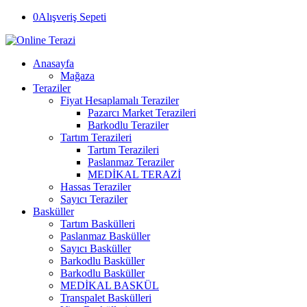
0
Alışveriş Sepeti
Anasayfa
Mağaza
Teraziler
Fiyat Hesaplamalı Teraziler
Pazarcı Market Terazileri
Barkodlu Teraziler
Tartım Terazileri
Tartım Terazileri
Paslanmaz Teraziler
MEDİKAL TERAZİ
Hassas Teraziler
Sayıcı Teraziler
Basküller
Tartım Baskülleri
Paslanmaz Basküller
Sayıcı Basküller
Barkodlu Basküller
Barkodlu Basküller
MEDİKAL BASKÜL
Transpalet Baskülleri