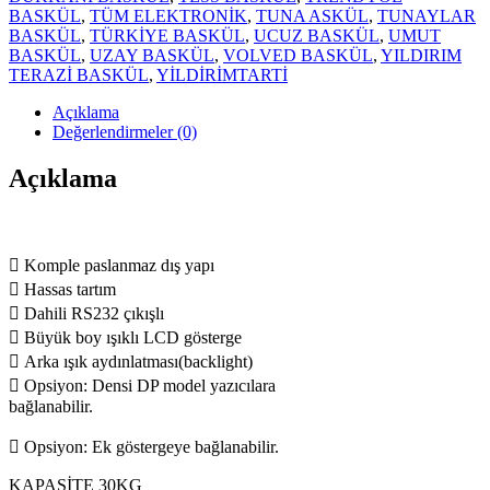
BASKÜL
,
TÜM ELEKTRONİK
,
TUNA ASKÜL
,
TUNAYLAR
BASKÜL
,
TÜRKİYE BASKÜL
,
UCUZ BASKÜL
,
UMUT
BASKÜL
,
UZAY BASKÜL
,
VOLVED BASKÜL
,
YILDIRIM
TERAZİ BASKÜL
,
YİLDİRİMTARTİ
Açıklama
Değerlendirmeler (0)
Açıklama
 Komple paslanmaz dış yapı
 Hassas tartım
 Dahili RS232 çıkışlı
 Büyük boy ışıklı LCD gösterge
 Arka ışık aydınlatması(backlight)
 Opsiyon: Densi DP model yazıcılara
bağlanabilir.
 Opsiyon: Ek göstergeye bağlanabilir.
KAPASİTE 30KG