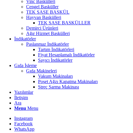
Vinç Baskülleri
Çengel Basküller
TEK ŞASE BASKÜL
Hayvan Baskülleri
TEK ŞASE BASKÜLLER
Demirci Ürünleri
Ağır Hizmet Baskülleri
İndikatörler
Paslanmaz İndikatörler
Tartım İndikatörleri
Fiyat Hesaplamalı İndikatörler
Sayıcı İndikatörler
Gıda İşleme
Gıda Makineleri
Vakum Makinaları
Poşet Ağzı Kapatma Makinaları
Streç Sarma Makinası
Yazılımlar
İletişim
Ara
Menu
Menu
Instagram
Facebook
WhatsApp