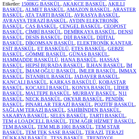
PASLANMAZ
Etiketler:
1500KG BASKÜL
,
AKAKCE BASKÜL
,
AKILLI
SAYICI
BASKÜL
,
ALMET BASKÜL
,
AMAZON BASKÜL
,
ARASTER
TERAZİ
BASKÜL
,
ATA TARTI BASKÜL
,
AVRASYA BASKÜL
,
adet
AVRASYA TERAZİ BASKÜL
,
AYDIN ELEKTRONİK
BASKÜL
,
CAS BASKÜL
,
ÇENGEL BASKÜL
,
CEOPOST
BASKÜL
,
CİMRİ BASKÜL
,
DEMİRKAYA BASKÜL
,
DENSİ
BASKÜL
,
DESİS BASKÜL
,
DİJİ BASKÜL
,
DİJİTAL
BASKÜL
,
DİKOMSAN BASKÜL
,
ELEKTRONİK KANTAR
,
ESİT BASKÜL
,
ET BASKÜLÜ
,
ETES BASKÜL
,
GEBZE
BASKÜL
,
GÖMME BASKÜL
,
GÜNAŞ BASKÜL
,
HAMMADDE BASKÜLÜ
,
HANA BASKÜL
,
HASSAS
BASKÜL
,
HEPSİ BURADA BASKÜL
,
İLHAN BASKÜL
,
İM
BASKÜL
,
İMAM OĞLU BASKÜL
,
İMLER BASKÜL
,
İMMAX
BASKÜL
,
İSTANBUL BASKÜL
,
JADAVER BASKÜL
,
KANCALI BASKÜL
,
KARKAS BASKÜLÜ
,
KOBASTAR
BASKÜL
,
KOCAELİ BASKÜL
,
KONYA BASKÜL
,
LİDER
BASKÜL
,
MALTEPE BASKÜL
,
MURBAY BASKÜL
,
N11
BASKÜL
,
NECK BASKÜL
,
OKYAR BASKÜL
,
PENDİK
BASKÜL
,
PINARLAR TERAZİ BASKÜL
,
POZİTİF BASKÜL
,
SAĞLAM TERAZİ BASKÜL
,
SAHİBİNDEN BASKÜL
,
SAKARYA BASKÜL
,
SELES BASKÜL
,
TARTI BASKÜL
,
TEM 4 LOADCELL BASKÜL
,
TEM AĞIR HİZMET BASKÜL
,
TEM BASKÜL
,
TEM MLB 1001 BASKÜL
,
TEM STAR
BASKÜL
,
TEM TEK ŞASE BASKÜL
,
TERAZİ
,
TERAZİ
DÜKKANI BASKÜL
,
TESS BASKÜL
,
TRENDYOL