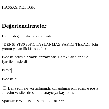
HASSASİYET 1GR
Değerlendirmeler
Henüz değerlendirme yapılmadı.
“DENSİ ST30 30KG PASLANMAZ SAYICI TERAZİ” için
yorum yapan ilk kişi siz olun
E-posta adresiniz yayınlanmayacak.
Gerekli alanlar
*
ile
işaretlenmişlerdir
İsim
*
E-posta
*
Daha sonraki yorumlarımda kullanılması için adım, e-posta
adresim ve site adresim bu tarayıcıya kaydedilsin.
Spam-test: What is the sum of 2 and 7?*