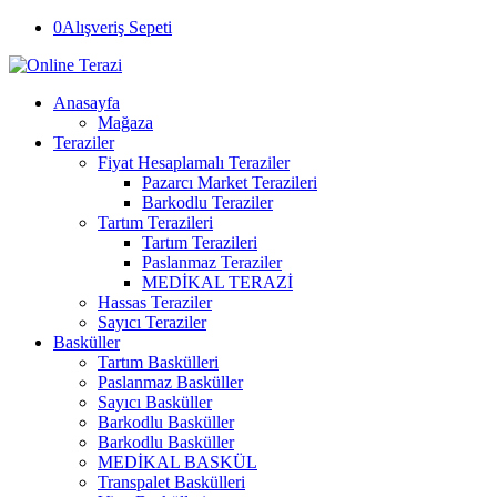
0
Alışveriş Sepeti
Anasayfa
Mağaza
Teraziler
Fiyat Hesaplamalı Teraziler
Pazarcı Market Terazileri
Barkodlu Teraziler
Tartım Terazileri
Tartım Terazileri
Paslanmaz Teraziler
MEDİKAL TERAZİ
Hassas Teraziler
Sayıcı Teraziler
Basküller
Tartım Baskülleri
Paslanmaz Basküller
Sayıcı Basküller
Barkodlu Basküller
Barkodlu Basküller
MEDİKAL BASKÜL
Transpalet Baskülleri