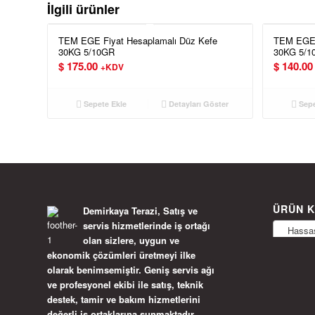
İlgili ürünler
TEM EGE Fiyat Hesaplamalı Düz Kefe
TEM EGE 
30KG 5/10GR
30KG 5/1
$
175.00
$
140.00
+KDV
Sepete Ekle
Detayları Göster
Sepe
ÜRÜN K
Demirkaya Terazi, Satış ve
servis hizmetlerinde iş ortağı
Hassas 
olan sizlere, uygun ve
ekonomik çözümleri üretmeyi ilke
olarak benimsemiştir. Geniş servis ağı
ve profesyonel ekibi ile satış, teknik
destek, tamir ve bakım hizmetlerini
değerli iş ortaklarına sunmaktadır.