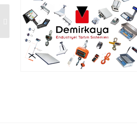
DİKOMSAN HT-NA-600
600 GR ONAYLI
HASSAS TERAZİ