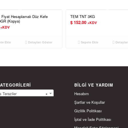
Fiyat Hesaplamalı Düz Kefe
TEM TNT 3KG
0GR (Kopya)
$
152.00
+KDV
+KDV
te Ekle
Detayları Göster
Sepete Ekle
Detaylar
ATEGORILERI
BILGI VE YARDIM
Hesabım
Teraziler
×
Şartlar ve Koşullar
Gizlilik Politikası
İptal ve İade Politikası
Mesafeli Satış Sözleşmesi