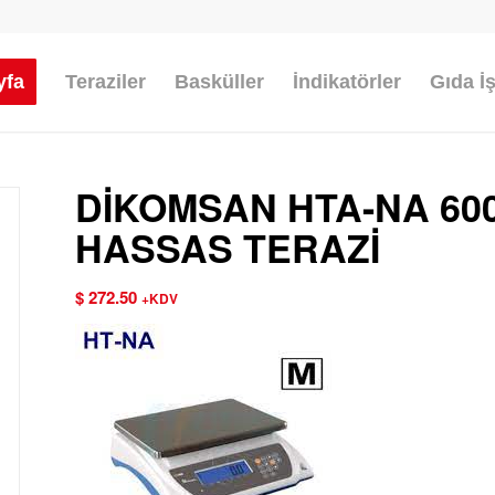
yfa
Teraziler
Basküller
İndikatörler
Gıda İ
DİKOMSAN HTA-NA 600
HASSAS TERAZİ
$
272.50
+KDV