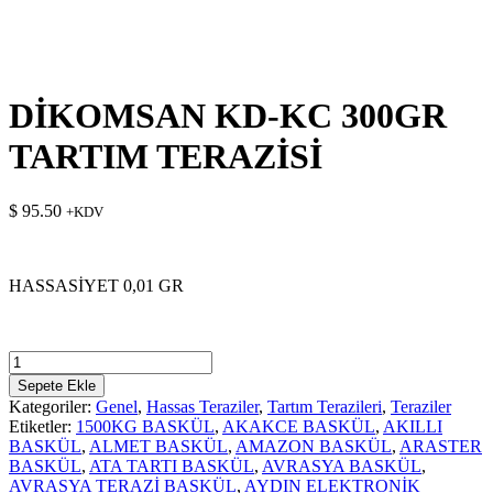
DİKOMSAN KD-KC 300GR
TARTIM TERAZİSİ
$
95.50
+KDV
HASSASİYET 0,01 GR
DİKOMSAN
KD-
Sepete Ekle
KC
Kategoriler:
Genel
,
Hassas Teraziler
,
Tartım Terazileri
,
Teraziler
300GR
Etiketler:
1500KG BASKÜL
,
AKAKCE BASKÜL
,
AKILLI
TARTIM
BASKÜL
,
ALMET BASKÜL
,
AMAZON BASKÜL
,
ARASTER
TERAZİSİ
BASKÜL
,
ATA TARTI BASKÜL
,
AVRASYA BASKÜL
,
adet
AVRASYA TERAZİ BASKÜL
,
AYDIN ELEKTRONİK