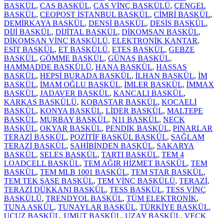
BASKÜL
,
CAS BASKÜL
,
CAS VİNÇ BASKÜLÜ
,
ÇENGEL
BASKÜL
,
CEOPOST İSTANBUL BASKÜL
,
CİMRİ BASKÜL
,
DEMİRKAYA BASKÜL
,
DENSİ BASKÜL
,
DESİS BASKÜL
,
DİJİ BASKÜL
,
DİJİTAL BASKÜL
,
DİKOMSAN BASKÜL
,
DİKOMSAN VİNÇ BASKÜLÜ
,
ELEKTRONİK KANTAR
,
ESİT BASKÜL
,
ET BASKÜLÜ
,
ETES BASKÜL
,
GEBZE
BASKÜL
,
GÖMME BASKÜL
,
GÜNAŞ BASKÜL
,
HAMMADDE BASKÜLÜ
,
HANA BASKÜL
,
HASSAS
BASKÜL
,
HEPSİ BURADA BASKÜL
,
İLHAN BASKÜL
,
İM
BASKÜL
,
İMAM OĞLU BASKÜL
,
İMLER BASKÜL
,
İMMAX
BASKÜL
,
JADAVER BASKÜL
,
KANCALI BASKÜL
,
KARKAS BASKÜLÜ
,
KOBASTAR BASKÜL
,
KOCAELİ
BASKÜL
,
KONYA BASKÜL
,
LİDER BASKÜL
,
MALTEPE
BASKÜL
,
MURBAY BASKÜL
,
N11 BASKÜL
,
NECK
BASKÜL
,
OKYAR BASKÜL
,
PENDİK BASKÜL
,
PINARLAR
TERAZİ BASKÜL
,
POZİTİF BASKÜL BASKÜL
,
SAĞLAM
TERAZİ BASKÜL
,
SAHİBİNDEN BASKÜL
,
SAKARYA
BASKÜL
,
SELES BASKÜL
,
TARTI BASKÜL
,
TEM 4
LOADCELL BASKÜL
,
TEM AĞIR HİZMET BASKÜL
,
TEM
BASKÜL
,
TEM MLB 1001 BASKÜL
,
TEM STAR BASKÜL
,
TEM TEK ŞASE BASKÜL
,
TEM VİNÇ BASKÜLÜ
,
TERAZİ
,
TERAZİ DÜKKANI BASKÜL
,
TESS BASKÜL
,
TESS VİNÇ
BASKÜLÜ
,
TRENDYOL BASKÜL
,
TÜM ELEKTRONİK
,
TUNA ASKÜL
,
TUNAYLAR BASKÜL
,
TÜRKİYE BASKÜL
,
UCUZ BASKÜL
,
UMUT BASKÜL
,
UZAY BASKÜL
,
VECK