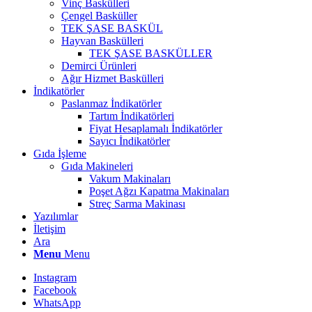
Vinç Baskülleri
Çengel Basküller
TEK ŞASE BASKÜL
Hayvan Baskülleri
TEK ŞASE BASKÜLLER
Demirci Ürünleri
Ağır Hizmet Baskülleri
İndikatörler
Paslanmaz İndikatörler
Tartım İndikatörleri
Fiyat Hesaplamalı İndikatörler
Sayıcı İndikatörler
Gıda İşleme
Gıda Makineleri
Vakum Makinaları
Poşet Ağzı Kapatma Makinaları
Streç Sarma Makinası
Yazılımlar
İletişim
Ara
Menu
Menu
Instagram
Facebook
WhatsApp