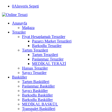
0
Alışveriş Sepeti
Anasayfa
Mağaza
Teraziler
Fiyat Hesaplamalı Teraziler
Pazarcı Market Terazileri
Barkodlu Teraziler
Tartım Terazileri
Tartım Terazileri
Paslanmaz Teraziler
MEDİKAL TERAZİ
Hassas Teraziler
Sayıcı Teraziler
Basküller
Tartım Baskülleri
Paslanmaz Basküller
Sayıcı Basküller
Barkodlu Basküller
Barkodlu Basküller
MEDİKAL BASKÜL
Transpalet Baskülleri