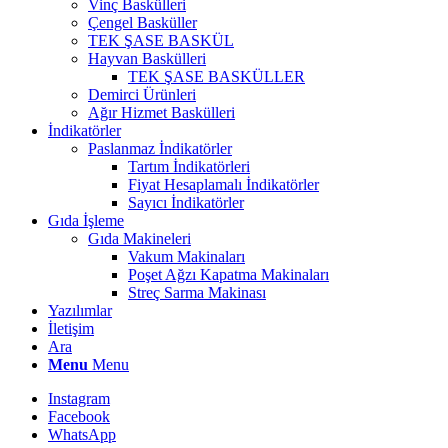
Vinç Baskülleri
Çengel Basküller
TEK ŞASE BASKÜL
Hayvan Baskülleri
TEK ŞASE BASKÜLLER
Demirci Ürünleri
Ağır Hizmet Baskülleri
İndikatörler
Paslanmaz İndikatörler
Tartım İndikatörleri
Fiyat Hesaplamalı İndikatörler
Sayıcı İndikatörler
Gıda İşleme
Gıda Makineleri
Vakum Makinaları
Poşet Ağzı Kapatma Makinaları
Streç Sarma Makinası
Yazılımlar
İletişim
Ara
Menu
Menu
Instagram
Facebook
WhatsApp