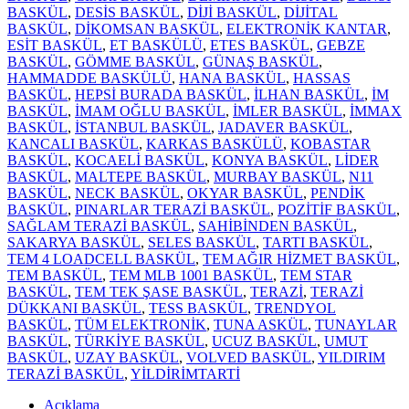
BASKÜL
,
DESİS BASKÜL
,
DİJİ BASKÜL
,
DİJİTAL
BASKÜL
,
DİKOMSAN BASKÜL
,
ELEKTRONİK KANTAR
,
ESİT BASKÜL
,
ET BASKÜLÜ
,
ETES BASKÜL
,
GEBZE
BASKÜL
,
GÖMME BASKÜL
,
GÜNAŞ BASKÜL
,
HAMMADDE BASKÜLÜ
,
HANA BASKÜL
,
HASSAS
BASKÜL
,
HEPSİ BURADA BASKÜL
,
İLHAN BASKÜL
,
İM
BASKÜL
,
İMAM OĞLU BASKÜL
,
İMLER BASKÜL
,
İMMAX
BASKÜL
,
İSTANBUL BASKÜL
,
JADAVER BASKÜL
,
KANCALI BASKÜL
,
KARKAS BASKÜLÜ
,
KOBASTAR
BASKÜL
,
KOCAELİ BASKÜL
,
KONYA BASKÜL
,
LİDER
BASKÜL
,
MALTEPE BASKÜL
,
MURBAY BASKÜL
,
N11
BASKÜL
,
NECK BASKÜL
,
OKYAR BASKÜL
,
PENDİK
BASKÜL
,
PINARLAR TERAZİ BASKÜL
,
POZİTİF BASKÜL
,
SAĞLAM TERAZİ BASKÜL
,
SAHİBİNDEN BASKÜL
,
SAKARYA BASKÜL
,
SELES BASKÜL
,
TARTI BASKÜL
,
TEM 4 LOADCELL BASKÜL
,
TEM AĞIR HİZMET BASKÜL
,
TEM BASKÜL
,
TEM MLB 1001 BASKÜL
,
TEM STAR
BASKÜL
,
TEM TEK ŞASE BASKÜL
,
TERAZİ
,
TERAZİ
DÜKKANI BASKÜL
,
TESS BASKÜL
,
TRENDYOL
BASKÜL
,
TÜM ELEKTRONİK
,
TUNA ASKÜL
,
TUNAYLAR
BASKÜL
,
TÜRKİYE BASKÜL
,
UCUZ BASKÜL
,
UMUT
BASKÜL
,
UZAY BASKÜL
,
VOLVED BASKÜL
,
YILDIRIM
TERAZİ BASKÜL
,
YİLDİRİMTARTİ
Açıklama