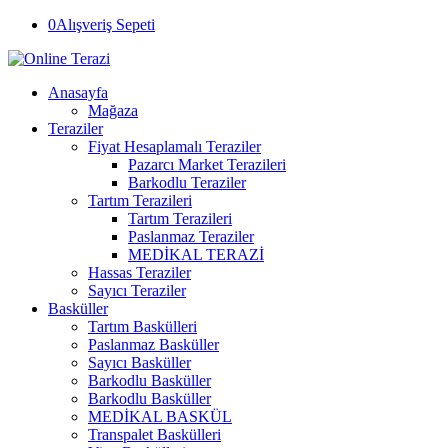
0
Alışveriş Sepeti
Anasayfa
Mağaza
Teraziler
Fiyat Hesaplamalı Teraziler
Pazarcı Market Terazileri
Barkodlu Teraziler
Tartım Terazileri
Tartım Terazileri
Paslanmaz Teraziler
MEDİKAL TERAZİ
Hassas Teraziler
Sayıcı Teraziler
Basküller
Tartım Baskülleri
Paslanmaz Basküller
Sayıcı Basküller
Barkodlu Basküller
Barkodlu Basküller
MEDİKAL BASKÜL
Transpalet Baskülleri