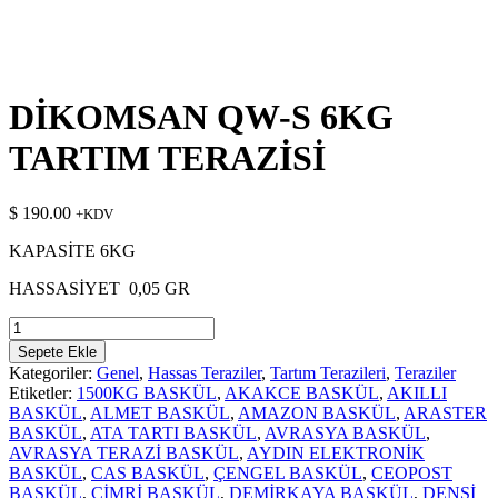
DİKOMSAN QW-S 6KG
TARTIM TERAZİSİ
$
190.00
+KDV
KAPASİTE 6KG
HASSASİYET 0,05 GR
DİKOMSAN
QW-
Sepete Ekle
S
Kategoriler:
Genel
,
Hassas Teraziler
,
Tartım Terazileri
,
Teraziler
6KG
Etiketler:
1500KG BASKÜL
,
AKAKCE BASKÜL
,
AKILLI
TARTIM
BASKÜL
,
ALMET BASKÜL
,
AMAZON BASKÜL
,
ARASTER
TERAZİSİ
BASKÜL
,
ATA TARTI BASKÜL
,
AVRASYA BASKÜL
,
adet
AVRASYA TERAZİ BASKÜL
,
AYDIN ELEKTRONİK
BASKÜL
,
CAS BASKÜL
,
ÇENGEL BASKÜL
,
CEOPOST
BASKÜL
,
CİMRİ BASKÜL
,
DEMİRKAYA BASKÜL
,
DENSİ