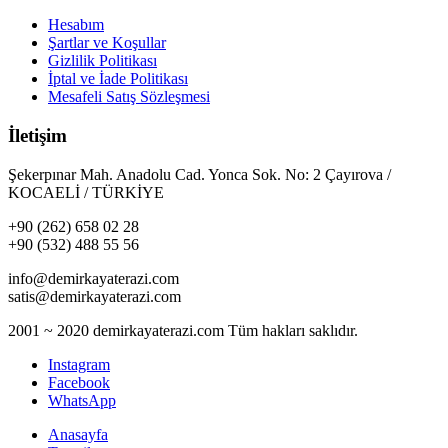
Hesabım
Şartlar ve Koşullar
Gizlilik Politikası
İptal ve İade Politikası
Mesafeli Satış Sözleşmesi
İletişim
Şekerpınar Mah. Anadolu Cad. Yonca Sok. No: 2 Çayırova /
KOCAELİ / TÜRKİYE
+90 (262) 658 02 28
+90 (532) 488 55 56
info@demirkayaterazi.com
satis@demirkayaterazi.com
2001 ~ 2020 demirkayaterazi.com Tüm hakları saklıdır.
Instagram
Facebook
WhatsApp
Anasayfa