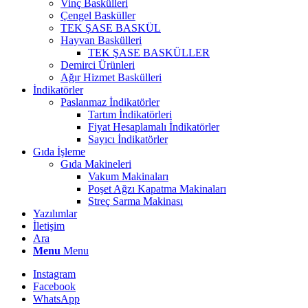
Vinç Baskülleri
Çengel Basküller
TEK ŞASE BASKÜL
Hayvan Baskülleri
TEK ŞASE BASKÜLLER
Demirci Ürünleri
Ağır Hizmet Baskülleri
İndikatörler
Paslanmaz İndikatörler
Tartım İndikatörleri
Fiyat Hesaplamalı İndikatörler
Sayıcı İndikatörler
Gıda İşleme
Gıda Makineleri
Vakum Makinaları
Poşet Ağzı Kapatma Makinaları
Streç Sarma Makinası
Yazılımlar
İletişim
Ara
Menu
Menu
Instagram
Facebook
WhatsApp