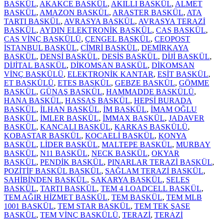
15kg
BASKÜL
,
AKAKCE BASKÜL
,
AKILLI BASKÜL
,
ALMET
28×35
BASKÜL
,
AMAZON BASKÜL
,
ARASTER BASKÜL
,
ATA
BASKÜL
TARTI BASKÜL
,
AVRASYA BASKÜL
,
AVRASYA TERAZİ
adet
BASKÜL
,
AYDIN ELEKTRONİK BASKÜL
,
CAS BASKÜL
,
CAS VİNÇ BASKÜLÜ
,
ÇENGEL BASKÜL
,
CEOPOST
İSTANBUL BASKÜL
,
CİMRİ BASKÜL
,
DEMİRKAYA
BASKÜL
,
DENSİ BASKÜL
,
DESİS BASKÜL
,
DİJİ BASKÜL
,
DİJİTAL BASKÜL
,
DİKOMSAN BASKÜL
,
DİKOMSAN
VİNÇ BASKÜLÜ
,
ELEKTRONİK KANTAR
,
ESİT BASKÜL
,
ET BASKÜLÜ
,
ETES BASKÜL
,
GEBZE BASKÜL
,
GÖMME
BASKÜL
,
GÜNAŞ BASKÜL
,
HAMMADDE BASKÜLÜ
,
HANA BASKÜL
,
HASSAS BASKÜL
,
HEPSİ BURADA
BASKÜL
,
İLHAN BASKÜL
,
İM BASKÜL
,
İMAM OĞLU
BASKÜL
,
İMLER BASKÜL
,
İMMAX BASKÜL
,
JADAVER
BASKÜL
,
KANCALI BASKÜL
,
KARKAS BASKÜLÜ
,
KOBASTAR BASKÜL
,
KOCAELİ BASKÜL
,
KONYA
BASKÜL
,
LİDER BASKÜL
,
MALTEPE BASKÜL
,
MURBAY
BASKÜL
,
N11 BASKÜL
,
NECK BASKÜL
,
OKYAR
BASKÜL
,
PENDİK BASKÜL
,
PINARLAR TERAZİ BASKÜL
,
POZİTİF BASKÜL BASKÜL
,
SAĞLAM TERAZİ BASKÜL
,
SAHİBİNDEN BASKÜL
,
SAKARYA BASKÜL
,
SELES
BASKÜL
,
TARTI BASKÜL
,
TEM 4 LOADCELL BASKÜL
,
TEM AĞIR HİZMET BASKÜL
,
TEM BASKÜL
,
TEM MLB
1001 BASKÜL
,
TEM STAR BASKÜL
,
TEM TEK ŞASE
BASKÜL
,
TEM VİNÇ BASKÜLÜ
,
TERAZİ
,
TERAZİ