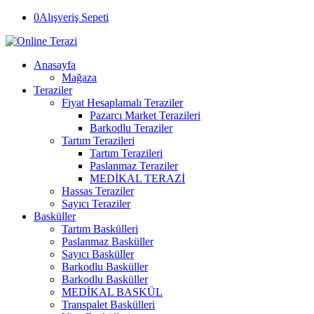
0
Alışveriş Sepeti
Anasayfa
Mağaza
Teraziler
Fiyat Hesaplamalı Teraziler
Pazarcı Market Terazileri
Barkodlu Teraziler
Tartım Terazileri
Tartım Terazileri
Paslanmaz Teraziler
MEDİKAL TERAZİ
Hassas Teraziler
Sayıcı Teraziler
Basküller
Tartım Baskülleri
Paslanmaz Basküller
Sayıcı Basküller
Barkodlu Basküller
Barkodlu Basküller
MEDİKAL BASKÜL
Transpalet Baskülleri